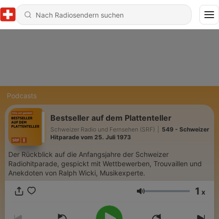
Podcasts
Bestseller auf dem Plattenteller
Schweizer Radio und Fernsehen (SRF)
|
549 - Schweizer
Hitparade vom 25. Juli 1973
Der Rückblick auf die Anfangsjahre der Schweizer
Radiohitparade, gespickt mit Wettbewerben, Trouvaillen und
Anekdoten von Ralph Wicki, Musikexperte.
1
x
Lautstärke