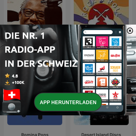
Smooth Jazz
Rock And Roll With It
APP HERUNTERLADEN
Romina Pons
Desert Island Discs