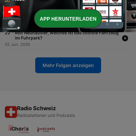
-
23
Tanya Schild, welche Flächen kann man am
Flughafen Zürich mieten - und für was?
APP HERUNTERLADEN
09 Jun. 2026
-
22
Rolf Neuhäusler, welches ist das coolste Fahrzeug
im Fuhrpark?
02 Jun. 2026
Mehr Folgen anzeigen
Radio Schweiz
Radiostationen und Podcasts