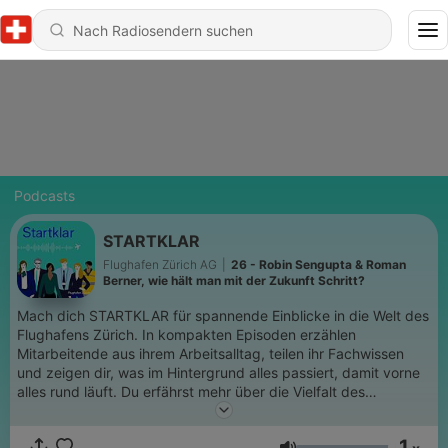
Podcasts
STARTKLAR
Flughafen Zürich AG
|
26 - Robin Sengupta & Roman
Berner, wie hält man mit der Zukunft Schritt?
Mach dich STARTKLAR für spannende Einblicke in die Welt des
Flughafens Zürich. In kompakten Episoden erzählen
Mitarbeitende aus ihrem Arbeitsalltag, teilen ihr Fachwissen
und zeigen dir, was im Hintergrund alles passiert, damit vorne
alles rund läuft. Du erfährst mehr über die Vielfalt des
Flughafenbetriebs, die du vielleicht noch nicht auf dem Radar
hattest – von Passagierdiensten und Umweltschutz über
1