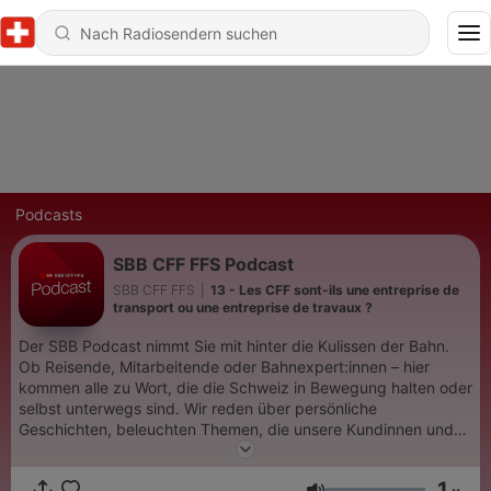
Podcasts
SBB CFF FFS Podcast
SBB CFF FFS
|
13 - Les CFF sont-ils une entreprise de
transport ou une entreprise de travaux ?
Der SBB Podcast nimmt Sie mit hinter die Kulissen der Bahn.
Ob Reisende, Mitarbeitende oder Bahnexpert:innen – hier
kommen alle zu Wort, die die Schweiz in Bewegung halten oder
selbst unterwegs sind. Wir reden über persönliche
Geschichten, beleuchten Themen, die unsere Kundinnen und
Kunden beschäftigen und teilen nützliches Bahnwissen. Ein
Podcast für alle, die wissen wollen, wie die SBB die Schweiz
1