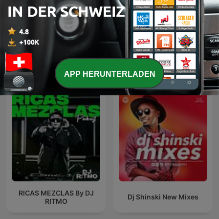
Rock And Roll With It
Romina Pons
Internationale Musik-Podcasts
APP HERUNTERLADEN
RICAS MEZCLAS By DJ
Dj Shinski New Mixes
RITMO