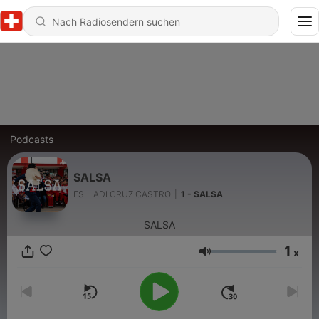
Podcasts
SALSA
ESLI ADI CRUZ CASTRO
|
1 - SALSA
SALSA
1
x
Lautstärke