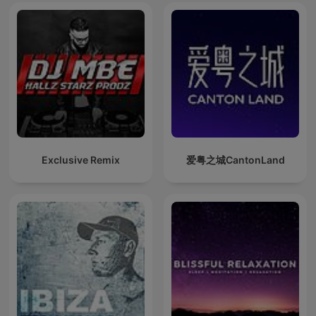
Exclusive Remix
爱粤之城CantonLand