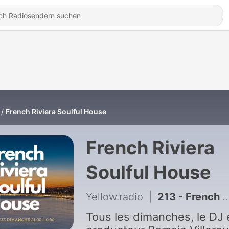
French Riviera Soulful House
French Riviera
Soulful House
Yellow.radio
|
213 - French Riviera Soulful House #353
Tous les dimanches, le DJ 