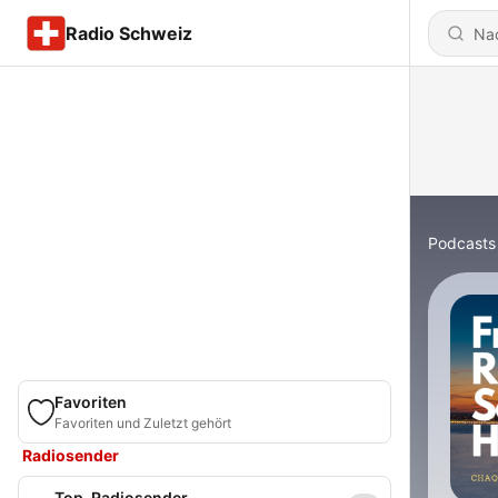
Radio Schweiz
Podcasts
Favoriten
Favoriten und Zuletzt gehört
Radiosender
Top-Radiosender