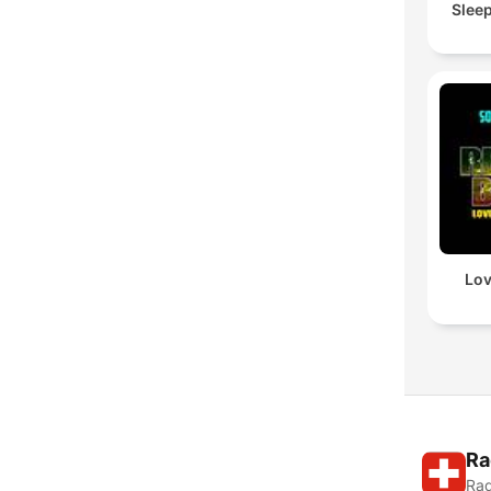
Slee
Lov
Ra
Rad