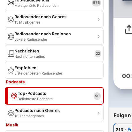
576
Meistgehörte Radiosender
Radiosender nach Genres
15 Musikgenres
Radiosender nach Regionen
Lokale Radiosender
Nachrichten
22
Nachrichtenradios
Empfohlen
Liste der besten Radiosender
00
Podcasts
Top-Podcasts
50
Beliebteste Podcasts
Podcasts nach Genres
Folgen
18 Themengenres
Musik
-
213
Fr