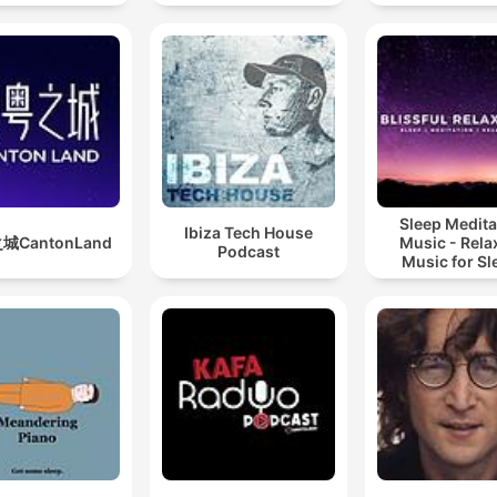
Sleep Medita
Ibiza Tech House
城CantonLand
Music - Rela
Podcast
Music for Sl
Meditation
Relaxatio