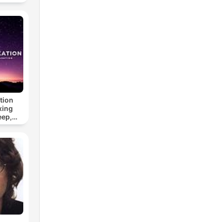
tion
xing
eep,
 &
n