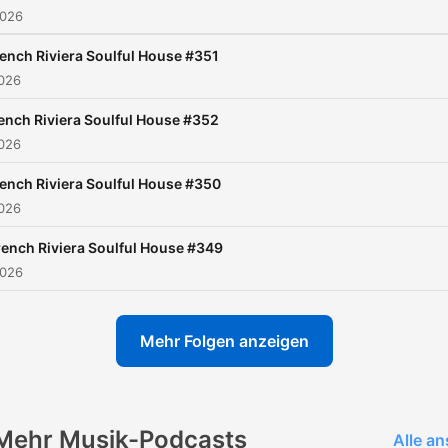
2026
house modernes sont
influencés en conséquence.
ench Riviera Soulful House #351
a été l'un des premiers
2026
pionniers du NuDisco et c'
ench Riviera Soulful House #352
pourquoi il a connu un tel
2026
succès.
Ne manquez pas ce rende
ench Riviera Soulful House #350
vous tous les dimanches af
2026
de terminer la semaine sur
rench Riviera Soulful House #349
note positive et commencer
2026
nouvelle semaine frais et
motivé.
Mehr Folgen anzeigen
Tous les dimanches de 21:
00:00 sur Yellow.radio
Du lundi au vendredi de 19
Mehr Musik-Podcasts
à 20:00 sur Yellow.radio
Alle a