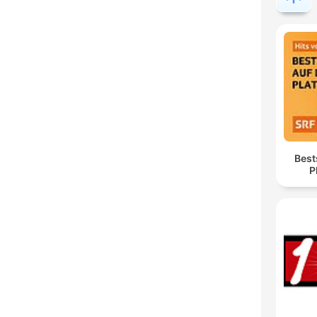
Best
P