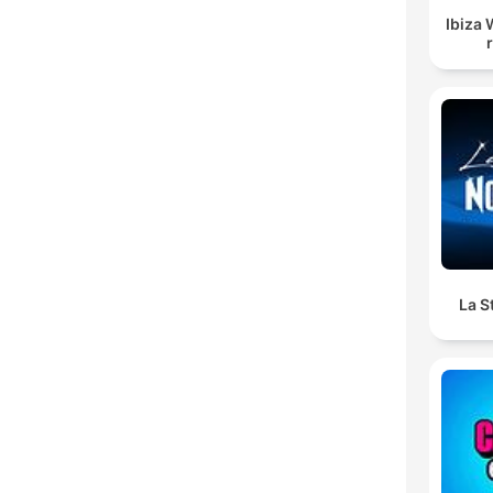
Ibiza 
La S