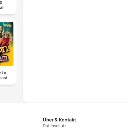
70
al
e La
cast
Über & Kontakt
Datenschutz