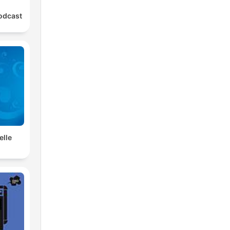
odcast
lle