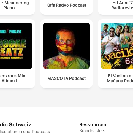
p - Meandering
Hit Anni '
Kafa Radyo Podcast
Piano
Radioreviv
ers rock Mix
El Vacilón d
MASCOTA Podcast
Album I
Mañana Pod
dio Schweiz
Ressourcen
Broadcasters
iostationen und Podcasts