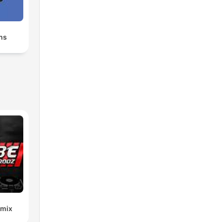
ns
emix