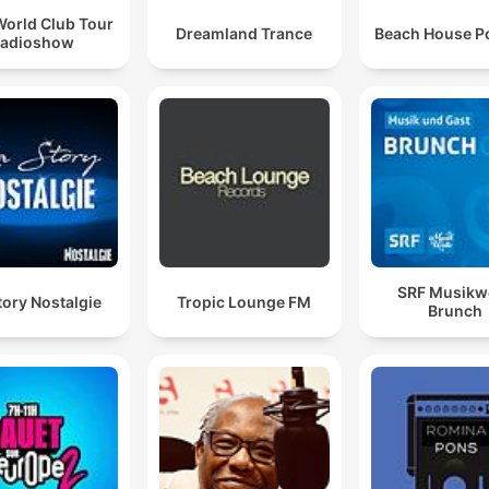
World Club Tour
Dreamland Trance
Beach House P
radioshow
SRF Musikwe
tory Nostalgie
Tropic Lounge FM
Brunch