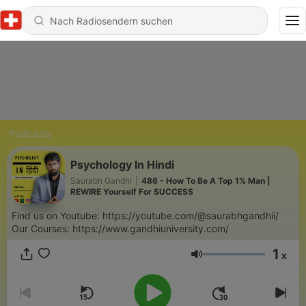
Podcasts
Psychology In Hindi
Saurabh Gandhi
|
486 - How To Be A Top 1% Man |
REWIRE Yourself For SUCCESS
Find us on Youtube: https://youtube.com/@saurabhgandhii/
Our Courses: https://www.gandhiuniversity.com/
1
x
Lautstärke