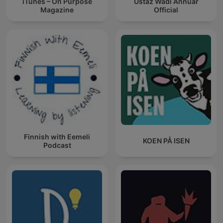
iTunes – On Purpose
Ustaz Wadi Annuar
Magazine
Official
Finnish with Eemeli
KOEN PÅ ISEN
Podcast