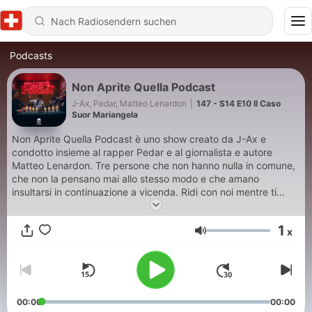
Podcasts
Non Aprite Quella Podcast
J-Ax, Pedar, Matteo Lenardon
|
147 - S14 E10 Il Caso
Suor Mariangela
Non Aprite Quella Podcast è uno show creato da J-Ax e
condotto insieme al rapper Pedar e al giornalista e autore
Matteo Lenardon. Tre persone che non hanno nulla in comune,
che non la pensano mai allo stesso modo e che amano
insultarsi in continuazione a vicenda. Ridi con noi mentre ti
sveliamo, in maniera non morbosa e con ironia, il surreale che
nessuno ha mai avuto il coraggio di raccontarti nascosto tra
1
x
fatti di cronaca realmente accaduti in Italia e nel mondo.
Lautstärke
Seguici su Instagram: @nonapritequellapodcast Sponsor e
collaborazioni: nonapritequellapodcast@gmail.com Segui
Matteo su Instagram: @matteo.lenardon Segui Pedar su
Instagram: @iosonopedar Segui J-Ax su Instagram:
@j.axofficial
00:00
00:00