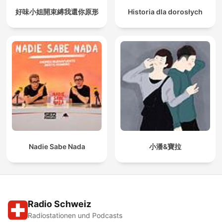
好味小姐開束縛我還你原形
Historia dla dorosłych
Nadie Sabe Nada
小潘&寶拉
Radio Schweiz
Radiostationen und Podcasts