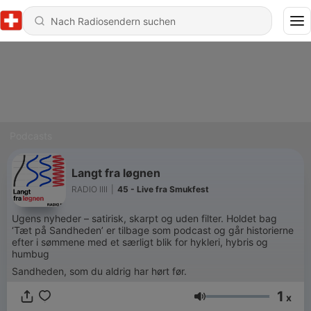
Podcasts
Langt fra løgnen
RADIO IIII
|
45 - Live fra Smukfest
Ugens nyheder – satirisk, skarpt og uden filter. Holdet bag
‘Tæt på Sandheden’ er tilbage som podcast og går historierne
efter i sømmene med et særligt blik for hykleri, hybris og
humbug
Sandheden, som du aldrig har hørt før.
1
x
Lautstärke