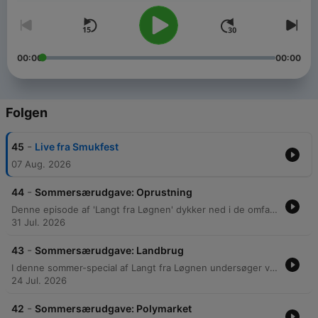
00:00
00:00
Folgen
-
45
Live fra Smukfest
07 Aug. 2026
-
44
Sommersærudgave: Oprustning
Denne episode af 'Langt fra Løgnen' dykker ned i de omfattende udfordringer, det danske forsvar står overfor. Gennem en gennemgang af historiske besparelser og tekniske svigt belyses problemer med forældet materiel, herunder kritiske mangler på fregatten Ivar Huitfeldt og fejlbehæftet udrustning til arktisk brug. Samtalen dækker desuden de dårlige arbejdsforhold på kasernerne, præget af skimmelsvamp og utilstrækkelige faciliteter, samt de økonomiske og strukturelle udfordringer ved værnepligten. Der fokuseres på alt fra mangel på ammunition til de lave lønforhold, der får soldater til at forlade tjenesten.
31 Jul. 2026
-
43
Sommersærudgave: Landbrug
I denne sommer-special af Langt fra Løgnen undersøger værterne dansk landbrug med et særligt fokus på svineproduktion, dyrevelfærd og miljømæssige udfordringer. Episoden gennemgår statistikker over dansk svineproduktion og debatterer de kontroversielle anklager om propaganda i dokumentarer om dyrevelfærd. Der kastes lys over sager om ulovlig halekupering, dårlige arbejdsforhold for udenlandske praktikanter samt miljøkriminalitet relateret til gylleudledning og nitrat i grundvandet. Afslutningsvis diskuteres de politiske spændinger efter nedlæggelsen af Landbrugsministeriet samt fremtidens landbrug og behovet for at acceptere højere fødevarepriser.
24 Jul. 2026
-
42
Sommersærudgave: Polymarket