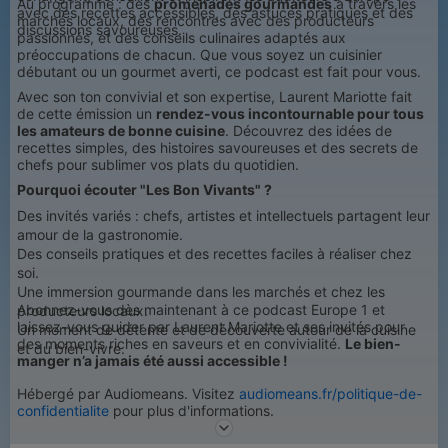
Au programme : des
promenades gourmandes
à travers les
avec des recettes accessibles, des astuces pratiques et des
marchés locaux, des rencontres avec des producteurs
discussions savoureuses.
passionnés, et des conseils culinaires adaptés aux
préoccupations de chacun. Que vous soyez un cuisinier
débutant ou un gourmet averti, ce podcast est fait pour vous.
Avec son ton convivial et son expertise, Laurent Mariotte fait
de cette émission un
rendez-vous incontournable pour tous
les amateurs de bonne cuisine
. Découvrez des idées de
recettes simples, des histoires savoureuses et des secrets de
chefs pour sublimer vos plats du quotidien.
Pourquoi écouter "Les Bon Vivants" ?
Des invités variés : chefs, artistes et intellectuels partagent leur
amour de la gastronomie.
Des conseils pratiques et des recettes faciles à réaliser chez
soi.
Une immersion gourmande dans les marchés et chez les
Abonnez-vous dès maintenant à ce podcast Europe 1 et
producteurs locaux.
laissez-vous guider par Laurent Mariotte et ses invités pour
Un moment de détente et de découverte autour de la cuisine
des moments riches en saveurs et en convivialité.
Le bien-
et du bien-vivre.
manger n’a jamais été aussi accessible !
Hébergé par Audiomeans. Visitez
audiomeans.fr/politique-de-
confidentialite
pour plus d'informations.