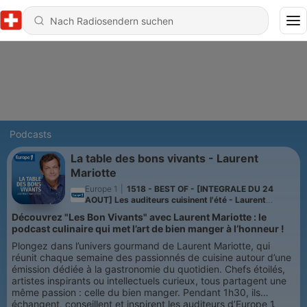
Podcasts
La table des bons vivants - Laurent
Mariotte
Europe 1
|
1518 - BEST OF - [INTEGRALE DU 24
AOUT] Les auditeurs cuisinent l'été - Laurent
Mariotte reçoit Maxime Chattam
Découvrez "Les Bon Vivants" avec Laurent Mariotte : le
podcast culinaire qui met l’art de bien manger à l’honneur !
Plongez dans l’univers gourmand de Laurent Mariotte, qui
réunit chaque semaine des passionnés de cuisine autour d’une
émission dédiée à la gastronomie du quotidien. Chefs étoilés,
artistes inspirants ou intellectuels curieux, tous partagent une
même passion : celle du bien manger. Pendant 1h30, ils
échangent, conseillent et inspirent les auditeurs d’Europe 1