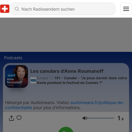
Podcasts
Les canulars d'Anne Roumanoff
Europe 1
|
151 - Canular - "Je peux dormir dans votre
literie pendant le festival de Cannes ?"
Hébergé par Audiomeans. Visitez
audiomeans.fr/politique-de-
confidentialite
pour plus d'informations.
1
x
Lautstärke