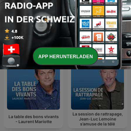
Il n'y a pas qu'une vie dans
Libre antenne
la vie - Isabelle Morizet
APP HERUNTERLADEN
La session de rattrapage,
La table des bons vivants
Jean-Luc Lemoine
- Laurent Mariotte
s’amuse de la télé