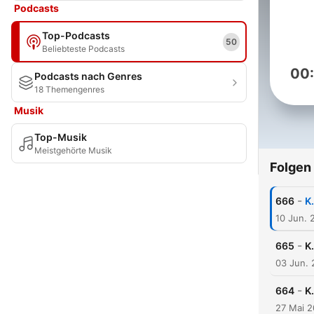
Podcasts
Top-Podcasts
50
Beliebteste Podcasts
00
Podcasts nach Genres
18 Themengenres
Musik
Top-Musik
Meistgehörte Musik
Folgen
-
666
K
10 Jun. 
-
665
K
03 Jun.
-
664
K
27 Mai 