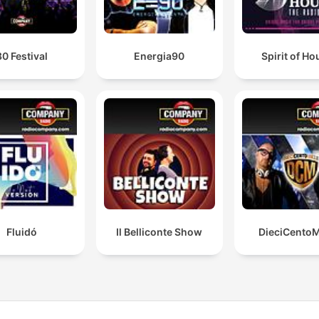
80 Festival
Energia90
Spirit of Ho
Fluidó
Il Belliconte Show
DieciCentoM