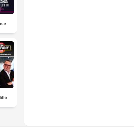
use
ille