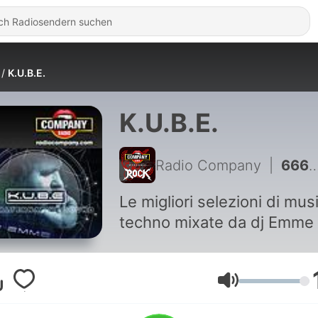
K.U.B.E.
K.U.B.E.
Radio Company
|
666 - K.U.B.E. 10/06/2022
Le migliori selezioni di mus
techno mixate da dj Emme
Lautstärke