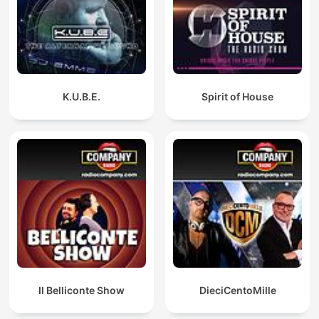
K.U.B.E.
Spirit of House
Il Belliconte Show
DieciCentoMille