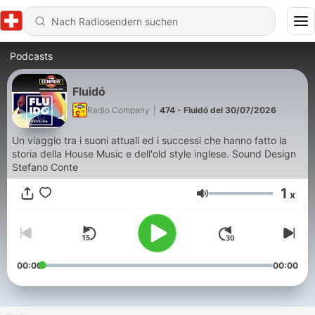
Podcasts
Fluidó
Radio Company
|
474 - Fluidó del 30/07/2026
Un viaggio tra i suoni attuali ed i successi che hanno fatto la
storia della House Music e dell'old style inglese. Sound Design
Stefano Conte
1
x
Lautstärke
00:00
00:00