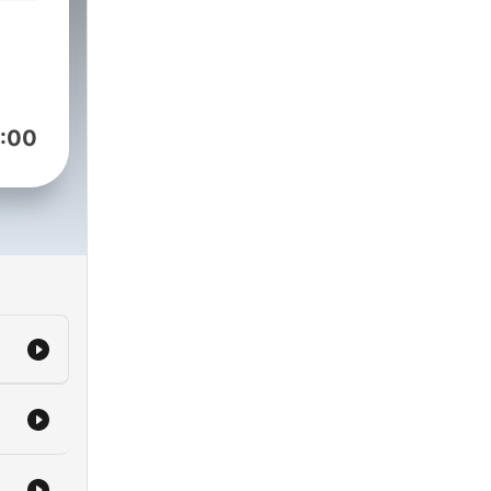
 le
0:
ri.
:00