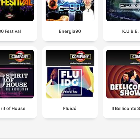
80 Festival
Energia90
K.U.B.E.
irit of House
Fluidó
Il Belliconte