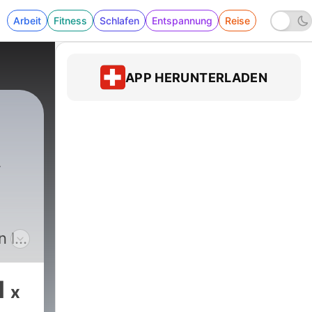
Arbeit
Fitness
Schlafen
Entspannung
Reise
APP HERUNTERLADEN
e
n le
 e
1
x
rai