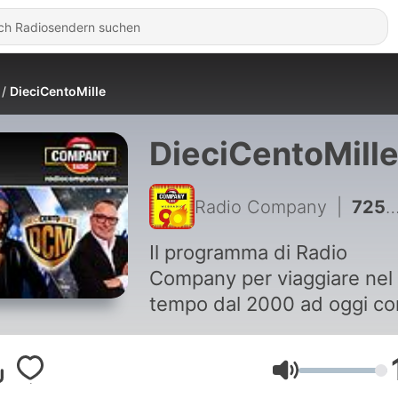
DieciCentoMille
DieciCentoMill
Radio Company
|
725 - Podcast del 28 giugno 2023
Il programma di Radio
Company per viaggiare nel
tempo dal 2000 ad oggi co
più belle hits dance-house
non solo. Magari 10 te le
Lautstärke
ricorderai... Forse 100 le av