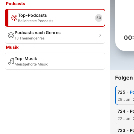
Podcasts
Top-Podcasts
50
Beliebteste Podcasts
Podcasts nach Genres
00
18 Themengenres
Musik
Top-Musik
Meistgehörte Musik
Folgen
-
725
P
29 Jun.
-
724
P
22 Jun.
-
723
P