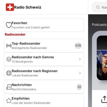
Radio Schweiz
Favoriten
Podcasts
Favoriten und Zuletzt gehört
Radiosender
Top-Radiosender
576
Meistgehörte Radiosender
Radiosender nach Genres
15 Musikgenres
Radiosender nach Regionen
Lokale Radiosender
Nachrichten
22
Nachrichtenradios
Empfohlen
Liste der besten Radiosender