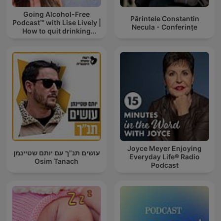
Going Alcohol-Free
Părintele Constantin
Podcast™ with Lise Lively |
Necula - Conferințe
How to quit drinking
alcohol
Joyce Meyer Enjoying
עושים תנ"ך עם יותם שטיינמן
Everyday Life® Radio
Osim Tanach
Podcast