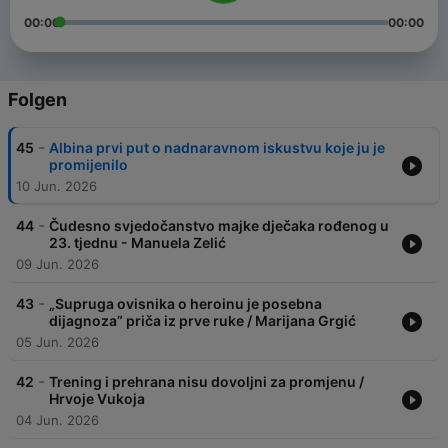
00:00
00:00
Folgen
-
45
Albina prvi put o nadnaravnom iskustvu koje ju je
promijenilo
10 Jun. 2026
-
44
Čudesno svjedočanstvo majke dječaka rođenog u
23. tjednu - Manuela Zelić
09 Jun. 2026
-
43
„Supruga ovisnika o heroinu je posebna
dijagnoza” priča iz prve ruke / Marijana Grgić
05 Jun. 2026
-
42
Trening i prehrana nisu dovoljni za promjenu /
Hrvoje Vukoja
04 Jun. 2026