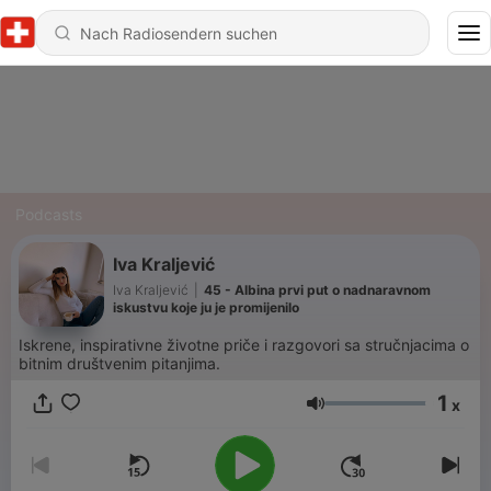
Podcasts
Iva Kraljević
Iva Kraljević
|
45 - Albina prvi put o nadnaravnom
iskustvu koje ju je promijenilo
Iskrene, inspirativne životne priče i razgovori sa stručnjacima o
bitnim društvenim pitanjima.
1
x
Lautstärke