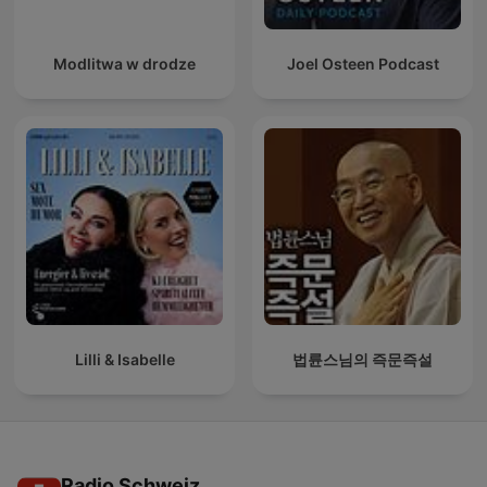
Modlitwa w drodze
Joel Osteen Podcast
Lilli & Isabelle
법륜스님의 즉문즉설
Radio Schweiz