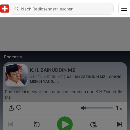
Podcasts
K.H. ZAINUDDIN MZ
K.H. ZAINUDDIN MZ
|
62 - KH ZAENUDIN MZ - ORANG
MISKIN YANG.....
Podcast ini menyajikan kumpulan ceramah dari K.H Zainuddin
Mz
1
x
Lautstärke