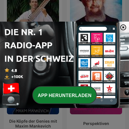
Sitar Meditation Music
Toras Avigdor
APP HERUNTERLADEN
Die Köpfe der Genies mit
Perspektiven
Maxim Mankevich