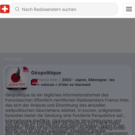
Podcasts
Géopolitique
France Inter
|
3003 - Japon, Allemagne : les
« vaincus » d’hier se réarment
Géopolitique ist ein tägliches Informationsformat des
französischen öffentlich-rechtlichen Radiosenders France Inter,
das sich der Analyse und Einordnung des aktuellen
weltpolitischen Geschehens widmet. In kurzen, prägnanten
Episoden bietet die Sendung eine fundierte Perspektive auf
internationale Konflikte, diplomatische Verschiebungen und
Von Montag bis Freitag wird die Sendung von Pierre Haski
globale Trends. Das Format erscheint an sieben Tagen in der
gestaltet. Haski ist ein renommierter Journalist, Mitbegründer
Woche und ist darauf ausgelegt, komplexe globale
des Nachrichtenportals Rue89 und Präsident der Organisation