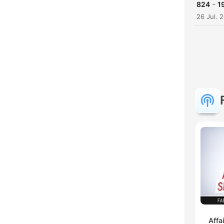
-
824
1
26 Jul. 
Affa