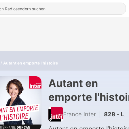
Autant en emporte l'histoire
Autant en
emporte l'histoi
France Inter
|
828 - La peste 1/5 - D’où vient-elle ?
Autant en emporte l’histoire