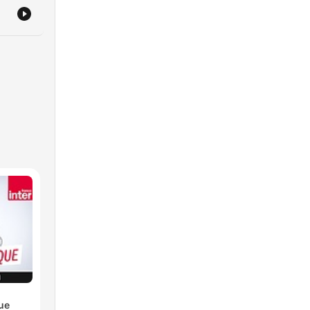
ie
ue