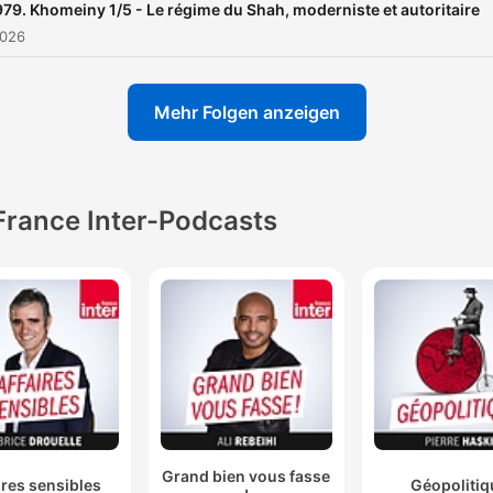
indem sie komplexe Histor
979. Khomeiny 1/5 - Le régime du Shah, moderniste et autoritaire
durch narrative Strukturen
2026
zugänglich macht.
Mehr Folgen anzeigen
France Inter-Podcasts
Grand bien vous fasse
ires sensibles
Géopolitiq