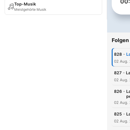
00
Top-Musik
Meistgehörte Musik
Folgen
-
828
La
02 Aug.
-
827
La
02 Aug.
-
826
L
p
02 Aug.
-
825
L
02 Aug.