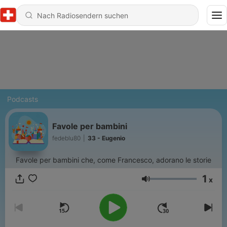
Podcasts
Favole per bambini
fedeblu80
|
33 - Eugenio
Favole per bambini che, come Francesco, adorano le storie
1
x
Lautstärke