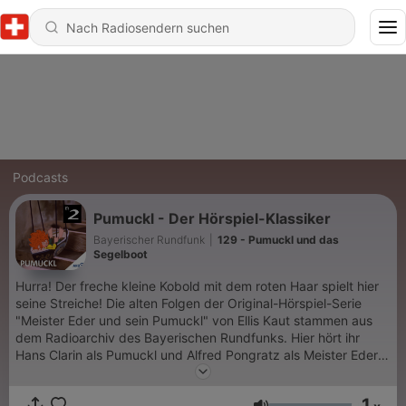
Podcasts
Pumuckl - Der Hörspiel-Klassiker
Bayerischer Rundfunk
|
129 - Pumuckl und das
Segelboot
Hurra! Der freche kleine Kobold mit dem roten Haar spielt hier
seine Streiche! Die alten Folgen der Original-Hörspiel-Serie
"Meister Eder und sein Pumuckl" von Ellis Kaut stammen aus
dem Radioarchiv des Bayerischen Rundfunks. Hier hört ihr
Hans Clarin als Pumuckl und Alfred Pongratz als Meister Eder.
Ein Hörgenuss für alle großen und kleinen Fans des
liebenswerten Klabautermanns. (Ab 5 Jahren)
1