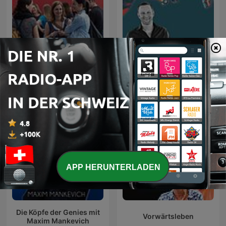
GvC Züri Oberland
Jesus, der liebevolle
Podcast
Therapeut
APP HERUNTERLADEN
Die Köpfe der Genies mit
Vorwärtsleben
Maxim Mankevich