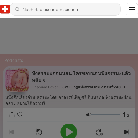
Podcasts
ฟังธรรมะก่อนนอน ใครชอบนอนฟังธรรมะแล้ว
หลับ จ
Dhamma Lover
|
529 - กฎแห่งกรรม เล่ม 7 ตอนที่240- 1
หนังสือเสียงอ่าน ธรรมะโดย อาจารย์เพ็ญศรี อินทรทัต ฟังธรรมะผ่อน
คลาย สบายได้ความรู้
1
x
Lautstärke