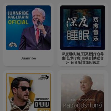
深度睡眠|解压|冥想|疗愈养
Juanribe
生|艺术疗愈|白噪音|助眠音
乐|轻音乐|苏阳阳频道