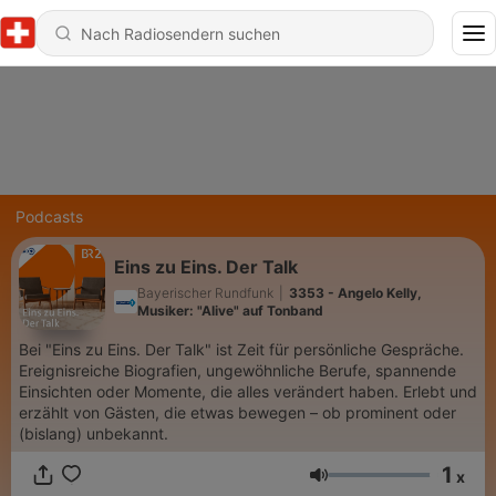
Podcasts
Eins zu Eins. Der Talk
Bayerischer Rundfunk
|
3353 - Angelo Kelly,
Musiker: "Alive" auf Tonband
Bei "Eins zu Eins. Der Talk" ist Zeit für persönliche Gespräche.
Ereignisreiche Biografien, ungewöhnliche Berufe, spannende
Einsichten oder Momente, die alles verändert haben. Erlebt und
erzählt von Gästen, die etwas bewegen – ob prominent oder
(bislang) unbekannt.
1
x
Lautstärke