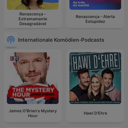
Renascença -
Renascença - Alerta
Extremamente
Estupidez
Desagradável
Internationale Komödien-Podcasts
James O'Brien's Mystery
Hawi D'Ehre
Hour