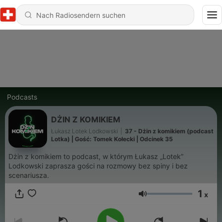
Podcasts
DŻIN Z KOMIKIEM
Łukasz Lotek Lodkowski
|
37 - Dżin z komikiem (podcast
Lotka) | Gość: Tomek Kołecki | Odcinek 35
Dżin z komikiem to podcast, w którym Łukasz „Lotek”
Lodkowski zaprasza gości na rozmowy bez spiny i bez
scenariusza.
1
x
Lautstärke