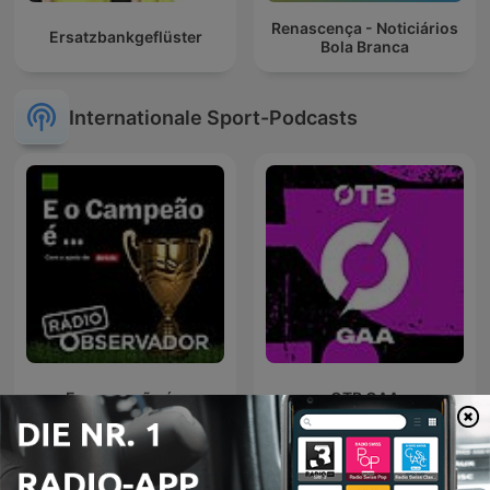
Renascença - Noticiários
Ersatzbankgeflüster
Bola Branca
Internationale Sport-Podcasts
E o campeão é...
OTB GAA