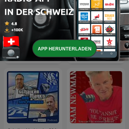
APP HERUNTERLADEN
Det Hvide Snit - en
VREAU SĂ ȘTIU
podcast om AGF