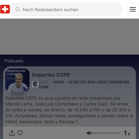
Podcasts
Deportes COPE
COPE
|
10451 - 15:05 | 07 AGO 2026 | DEPORTES
COPE
Deportes COPE es un programa de radio presentado por
Manolo Lama, José Luis Corrochano y Carlos Sáez. Se emite
de lunes a viernes, en directo, de 15.05h a 16h y de 20.30h a
21h. Actualidad, últimas horas, protagonistas y opinión sobre el
fútbol, baloncesto, tenis y fórmula 1.
1
x
Lautstärke