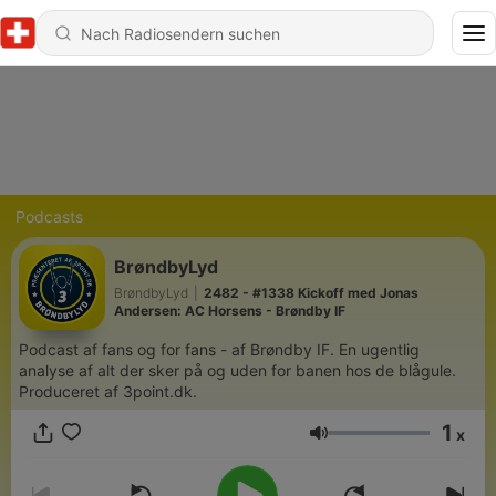
Podcasts
BrøndbyLyd
BrøndbyLyd
|
2482 - #1338 Kickoff med Jonas
Andersen: AC Horsens - Brøndby IF
Podcast af fans og for fans - af Brøndby IF. En ugentlig
analyse af alt der sker på og uden for banen hos de blågule.
Produceret af 3point.dk.
1
x
Lautstärke