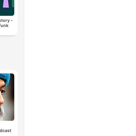
story -
funk
dcast