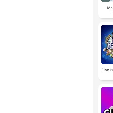
Me
E
Eine k