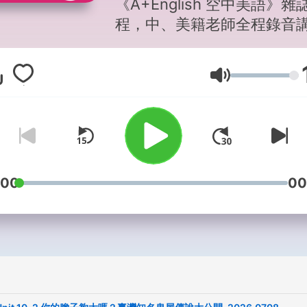
《A+English 空中美語》雜
程，中、美籍老師全程錄音
授，講解文法句構與片語，
易懂，搭配雜誌學習效果更
Lautstärke
乘。 請我一杯咖啡，讓我持續創
作吧！ 抖內這邊來
→https://pay.soundon.fm/
d083-47f6-93fa-
db78920f8c8b -- Hosting
provided by
SoundOn
:00
00