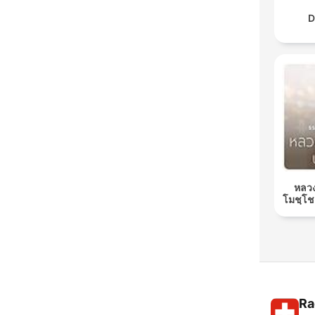
D
หลวง
โมชฺโช
Ra