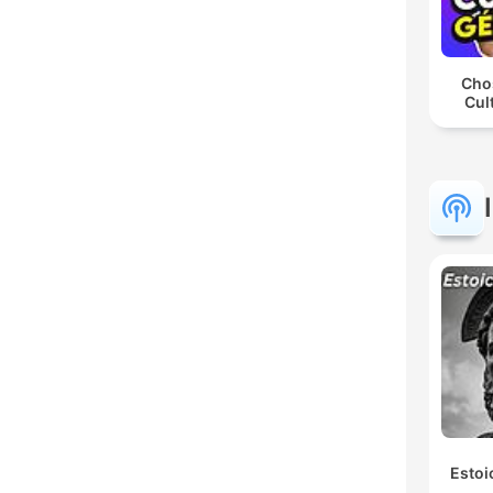
Chos
Cul
Estoi