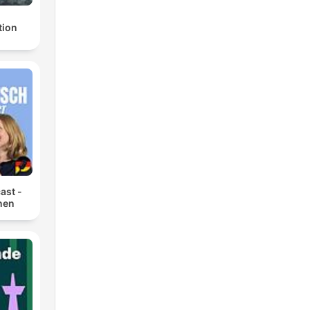
tion
ast -
nen