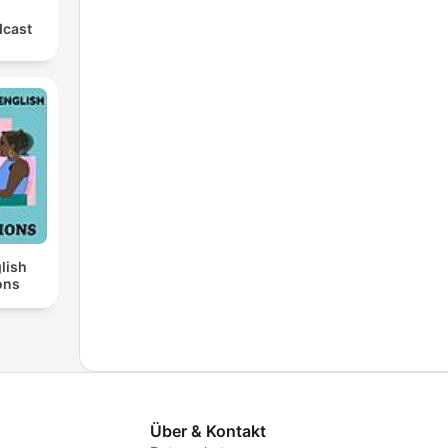
dcast
lish
ons
Über & Kontakt