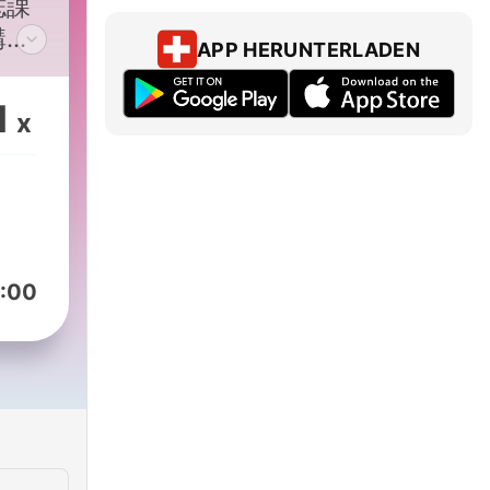
誌課
講
APP HERUNTERLADEN
易學
加
1
x
podcasts/9ed8419c-
:00