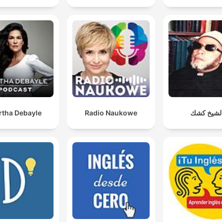
rtha Debayle
Radio Naukowe
لشيخ كشك