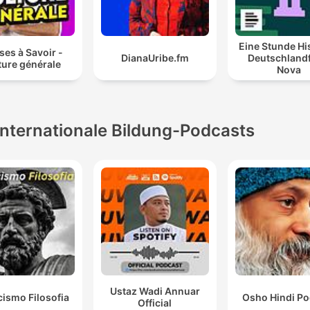
Eine Stunde Hi
es à Savoir -
DianaUribe.fm
Deutschland
ture générale
Nova
Internationale Bildung-Podcasts
Ustaz Wadi Annuar
cismo Filosofia
Osho Hindi Po
Official