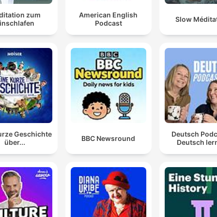
ditation zum
American English
Slow Médita
inschlafen
Podcast
urze Geschichte
Deutsch Podc
BBC Newsround
über...
Deutsch ler