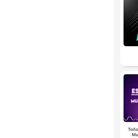
Toño
Mu