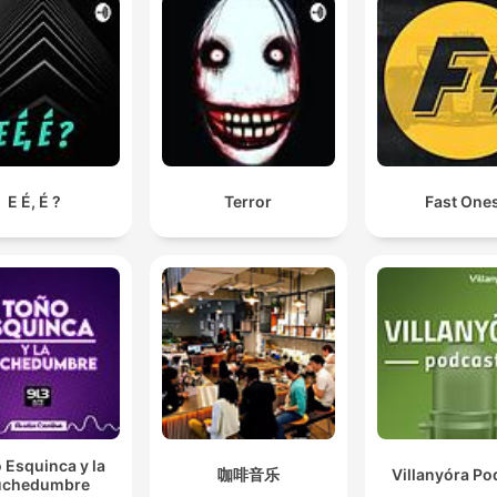
E É, É ?
Terror
Fast One
 Esquinca y la
咖啡音乐
Villanyóra Po
chedumbre