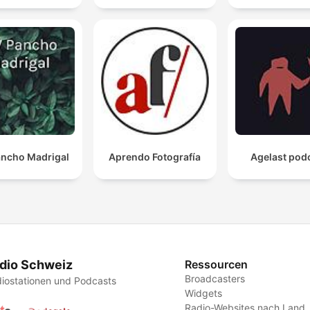
ncho Madrigal
Aprendo Fotografía
Agelast pod
dio Schweiz
Ressourcen
Broadcasters
iostationen und Podcasts
Widgets
Radio-Websites nach Land