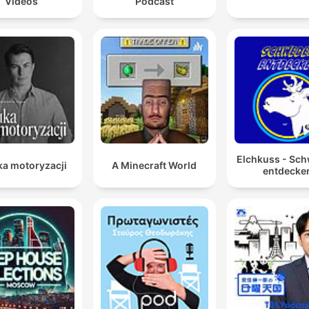
Videos
Podcast
Elchkuss - Sc
ka motoryzacji
A Minecraft World
entdecke