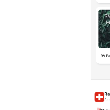
RV Pa
Ra
Rad