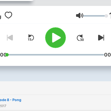
in quick 5 minute reviews.
Lautstärke
:00
00
ode 8 - Pong
2017