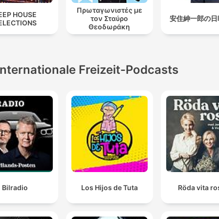
Πρωταγωνιστές με
EEP HOUSE
τον Σταύρο
安住紳一郎の日
ELECTIONS
Θεοδωράκη
Internationale Freizeit-Podcasts
Bilradio
Los Hijos de Tuta
Röda vita r