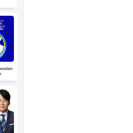
hweden
n