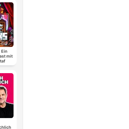
 Ein
ast mit
taf
chlich