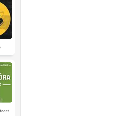
s
dcast