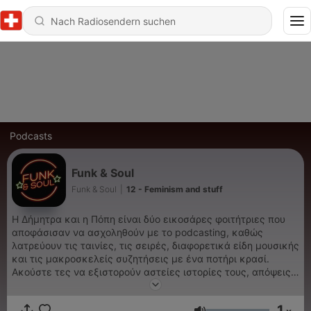
Podcasts
Funk & Soul
Funk & Soul
|
12 - Feminism and stuff
Η Δήμητρα και η Πόπη είναι δύο εικοσάρες φοιτήτριες που
αποφάσισαν να ασχοληθούν με το podcasting, καθώς
λατρεύουν τις ταινίες, τις σειρές, διαφορετικά είδη μουσικής
και τις μακροσκελείς συζητήσεις με ένα ποτήρι κρασί.
Ακούστε τες να εξιστορούν αστείες ιστορίες τους, απόψεις
τους σε καθημερινά ζητήματα, αλλά πάνω από όλα με λίγο
funk and soul...
1