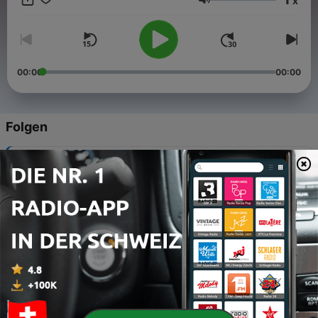
x
Lautstärke
00:00
00:00
Folgen
-
12
Feminism and stuff
05 Mär. 2021
-
11
Happy (Anti) Valentine’s Day
12 Feb. 2021
-
10
The Girls Who Read #3
29 Jan. 2021
-
9
The Girls Who Read #2
22 Jan. 2021