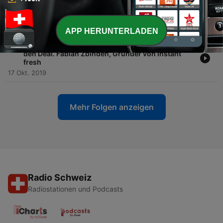
-
14
So verkaufst du besser - Lass deinen Kunden
sprechen 🔥 Kundenmagnet Zarko
28 Okt. 2019
APP HERUNTERLADEN
-
13
«Die Höhle der Löwen Deutschland», so holst du
den Deal. Fabian Zbinden, Gründer von instant
fresh
17 Okt. 2019
Mehr Folgen anzeigen
Radio Schweiz
Radiostationen und Podcasts