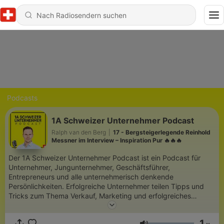
Podcasts
1A Schweizer Unternehmer Podcast
Ralph van den Berg
|
17 - Bergsteigerlegende Reinhold
Messner im Interview – Inspiration Pur 🔥🔥🔥
Der 1A Schweizer Unternehmer Podcast ist ein Podcast für
Unternehmer, Jungunternehmer, Geschäftsführer,
Entrepreneurs und alle unternehmerisch denkende
Persönlichkeiten. Erfolgreiche Unternehmer teilen Tipps und
Tricks zum Thema Verkauf, Marketing und erfolgreiches
Unternehmertum in der Schweiz. Begleite Ralph van den Berg
auf dem Weg, dass Unternehmertum in der Schweiz zu stärken
1