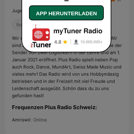
Jugendradio mit Zukunft!
APP HERUNTERLADEN
Rock
Pop / Top 40
Dance / EDM
Wir sind ein Jugendradio aus der Ostschweiz. Wir
sind Jugendradio mit Zukunft! Gegründet wurde der
Sender von zwei Logistikern in der Lehre und am 1.
Januar 2021 eröffnet. Plus Radio spielt neben Pop
auch Rock, Dance, MundArt, Swiss Made Music und
vieles mehr! Das Radio wird von uns Hobbymässig
betrieben und in der Freizeit mit viel Freude und
Leidenschaft ausgeübt. Schön dass du zu uns
gefunden hast!
Frequenzen Plus Radio Schweiz:
Amriswil:
Online