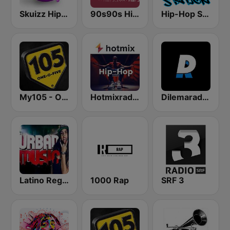
Skuizz Hip-Hop
90s90s Hiphop & Rap
Hip-Hop Station
My105 - Original
Hotmixradio Hip Hop
Dilemaradio - Hip Hop Music
Latino Reggaeton y Urbano
1000 Rap
SRF 3