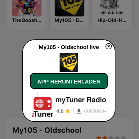
TheGoosh Radio - R&B
My105 - Deep
Hip-Old-Hop
My105 - Oldschool live
APP HERUNTERLADEN
My105 - Oldschool