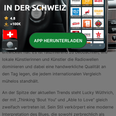
Die Schweizer Blues-Szene erlebt derzeit eine
bemerkenswerte Renaissance, die Tradition mit
zeitgenössischer Frische verbindet. In dieser Auswahl
der aktuell meistgespielten Titel spiegelt sich die
lebendige Vielfalt eines Genres wider, das in der Schweiz
APP HERUNTERLADEN
eine tiefe Seele und eine ganz eigene Identität
entwickelt hat. Es ist faszinierend zu beobachten, wie
lokale Künstlerinnen und Künstler die Radiowellen
dominieren und dabei eine handwerkliche Qualität an
den Tag legen, die jedem internationalen Vergleich
mühelos standhält.
An der Spitze der aktuellen Trends steht Lucky Wüthrich,
der mit „Thinking 'Bout You“ und „Able to Love“ gleich
zweifach vertreten ist. Sein Stil verkörpert eine moderne
Interpretation des Blues, die sowohl zerbrechlich als