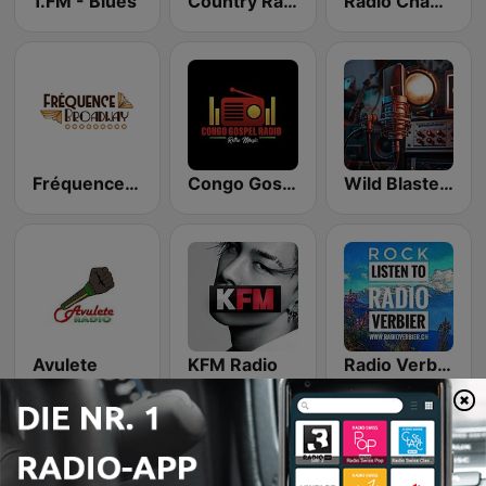
1.FM - Blues
Country Radio Switzerland
Radio Chablais Rock’N’Blues
Fréquence Broadway
Congo Gospel Radio
Wild Blaster "The sound of Rock"
Avulete
KFM Radio
Radio Verbier Rock Blues