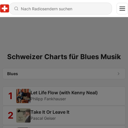
Schweizer Charts für Blues Musik
Blues
Let Life Flow (with Kenny Neal)
1
Philipp Fankhauser
Take It Or Leave It
2
Pascal Geiser