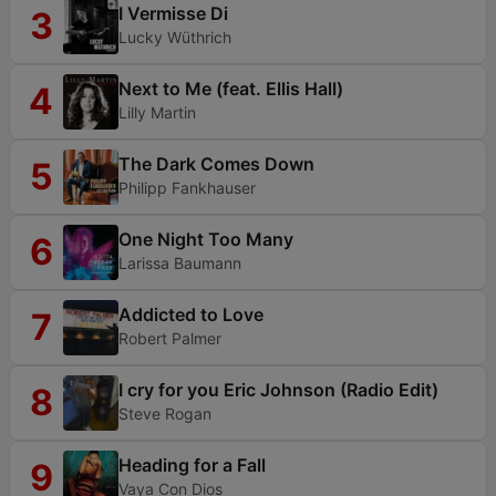
I Vermisse Di
3
Lucky Wüthrich
Next to Me (feat. Ellis Hall)
4
Lilly Martin
The Dark Comes Down
5
Philipp Fankhauser
One Night Too Many
6
Larissa Baumann
Addicted to Love
7
Robert Palmer
I cry for you Eric Johnson (Radio Edit)
8
Steve Rogan
Heading for a Fall
9
Vaya Con Dios