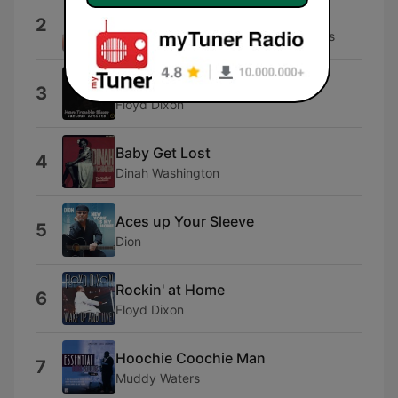
McShann's Boogie Blues
2
Jay McShann's Kansas City Stompers
Telephone Blues
3
Floyd Dixon
Baby Get Lost
4
Dinah Washington
Aces up Your Sleeve
5
Dion
Rockin' at Home
6
Floyd Dixon
Hoochie Coochie Man
7
Muddy Waters