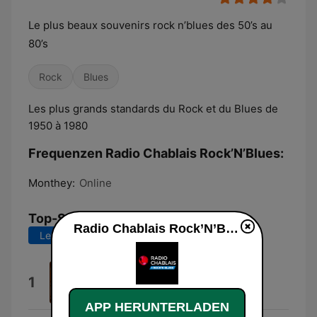
Le plus beaux souvenirs rock n’blues des 50’s au
80’s
Rock
Blues
Les plus grands standards du Rock et du Blues de
1950 à 1980
Frequenzen Radio Chablais Rock’N’Blues:
Monthey:
Online
Top-Songs
Radio Chablais Rock’N’Blues live
Letzte 7 Tage
Letzte 30 Tage
Hot Headed Woman
1
Sonny Terry & Brownie McGhee
APP HERUNTERLADEN