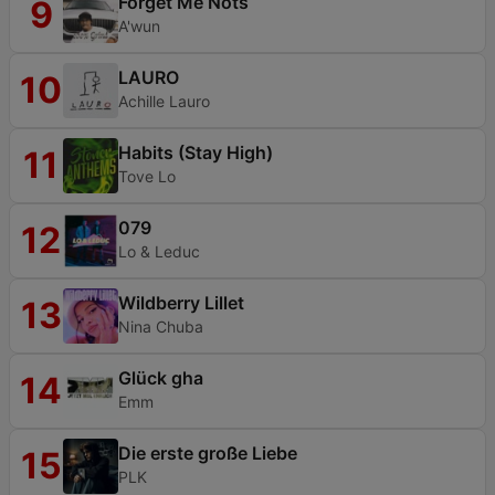
Forget Me Nots
9
A'wun
LAURO
10
Achille Lauro
Habits (Stay High)
11
Tove Lo
079
12
Lo & Leduc
Wildberry Lillet
13
Nina Chuba
Glück gha
14
Emm
Die erste große Liebe
15
PLK