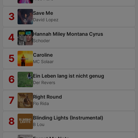
Save Me
3
David Lopez
Hannah Miley Montana Cyrus
4
Schoder
Caroline
5
MC Solaar
Ein Leben lang ist nicht genug
6
Der Revers
Right Round
7
Flo Rida
Blinding Lights (Instrumental)
8
B Lou