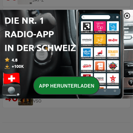
1955 (feat. Montaigne and Tom Thum)
36
Hilltop Hoods
Ziitreis
37
Stereo Luchs
Circles
38
Post Malone
Hard Knock Life (Ghetto Anthem)
39
JAY-Z
APP HERUNTERLADEN
Soleil bleu
40
VSO