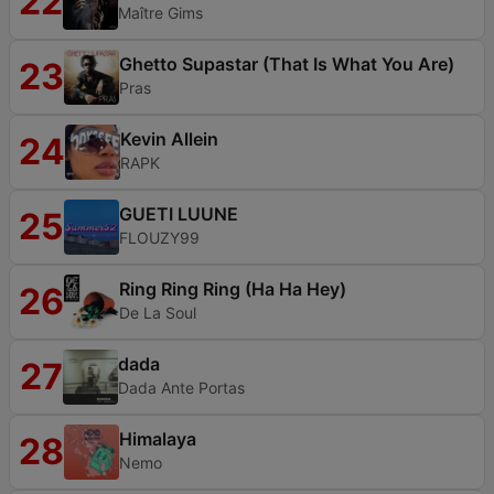
22
Maître Gims
Ghetto Supastar (That Is What You Are)
23
Pras
Kevin Allein
24
RAPK
GUETI LUUNE
25
FLOUZY99
Ring Ring Ring (Ha Ha Hey)
26
De La Soul
dada
27
Dada Ante Portas
Himalaya
28
Nemo