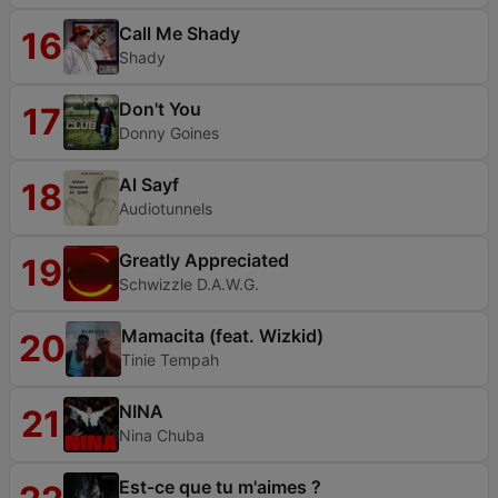
Call Me Shady
16
Shady
Don't You
17
Donny Goines
Al Sayf
18
Audiotunnels
Greatly Appreciated
19
Schwizzle D.A.W.G.
Mamacita (feat. Wizkid)
20
Tinie Tempah
NINA
21
Nina Chuba
Est-ce que tu m'aimes ?