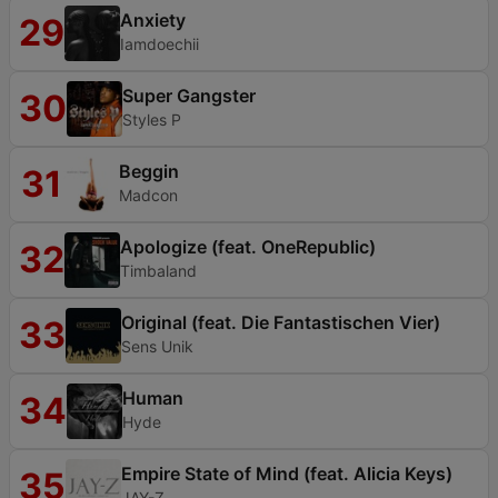
Anxiety
29
Iamdoechii
Super Gangster
30
Styles P
Beggin
31
Madcon
Apologize (feat. OneRepublic)
32
Timbaland
Original (feat. Die Fantastischen Vier)
33
Sens Unik
Human
34
Hyde
Empire State of Mind (feat. Alicia Keys)
35
JAY-Z