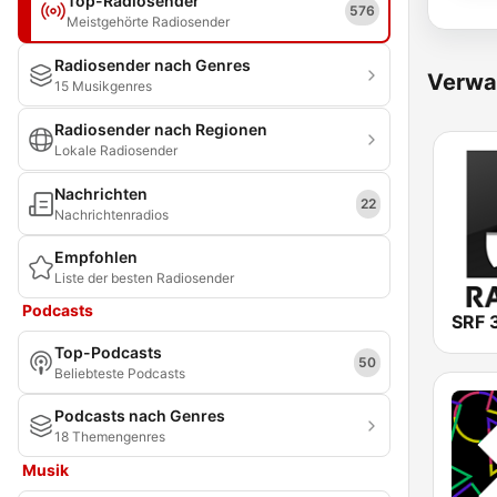
Top-Radiosender
576
Meistgehörte Radiosender
Radiosender nach Genres
Verwa
15 Musikgenres
Radiosender nach Regionen
Lokale Radiosender
Nachrichten
22
Nachrichtenradios
Empfohlen
Liste der besten Radiosender
Podcasts
SRF 
Top-Podcasts
50
Beliebteste Podcasts
Podcasts nach Genres
18 Themengenres
Musik