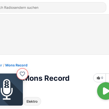
er
Mons Record
Mons Record
0
Elektro