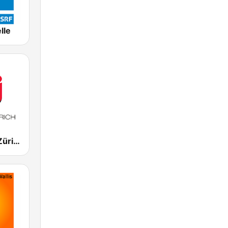
lle
NRJ Energy Zürich