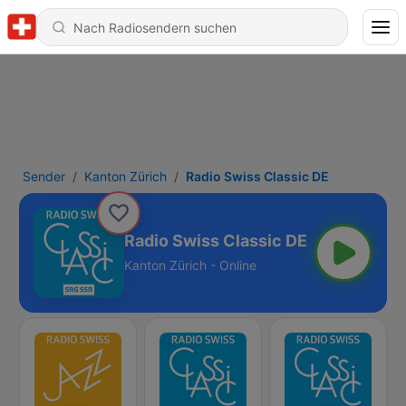
Sender
Kanton Zürich
Radio Swiss Classic DE
Radio Swiss Classic DE
Kanton Zürich - Online