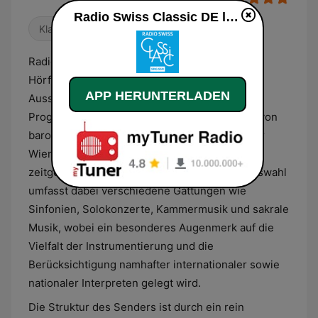
Radio Swiss Classic DE live
Klassisch
Radio Swiss Classic DE ist ein Schweizer
Hörfunksender, der sich konsequent der
APP HERUNTERLADEN
Ausstrahlung klassischer Musik widmet. Das
Programm deckt ein weites Spektrum ab, das von
barocken Kompositionen über die Epochen der
Wiener Klassik und Romantik bis hin zu
zeitgenössischen Werken reicht. Die Musikauswahl
umfasst dabei verschiedene Gattungen wie
Sinfonien, Solokonzerte, Kammermusik und sakrale
Musik, wobei ein besonderes Augenmerk auf die
Vielfalt der Instrumentierung und die
Berücksichtigung namhafter internationaler sowie
nationaler Interpreten gelegt wird.
Die Struktur des Senders ist durch ein rein