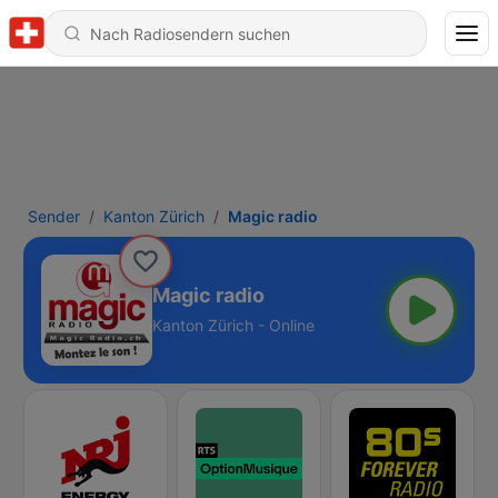
Sender
Kanton Zürich
Magic radio
Magic radio
Kanton Zürich - Online