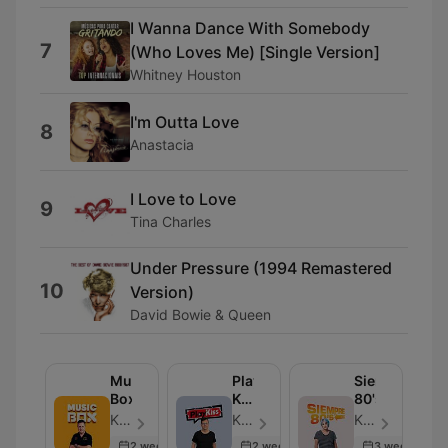
I Wanna Dance With Somebody
7
(Who Loves Me) [Single Version]
Whitney Houston
I'm Outta Love
8
Anastacia
I Love to Love
9
Tina Charles
Under Pressure (1994 Remastered
10
Version)
David Bowie & Queen
Music
Play
Siempre
Box
KISS
80's
(Completo)
KISS FM - Folge 100
KISS FM - Folge 100
KISS FM - Folge 100
2 weeks ago
2 weeks ago
3 weeks ago