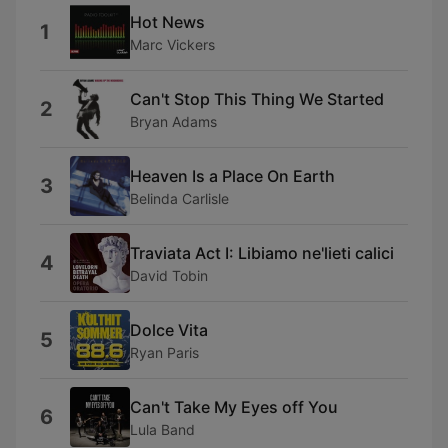
Hot News
1
Marc Vickers
Can't Stop This Thing We Started
2
Bryan Adams
Heaven Is a Place On Earth
3
Belinda Carlisle
Traviata Act I: Libiamo ne'lieti calici
4
David Tobin
Dolce Vita
5
Ryan Paris
Can't Take My Eyes off You
6
Lula Band