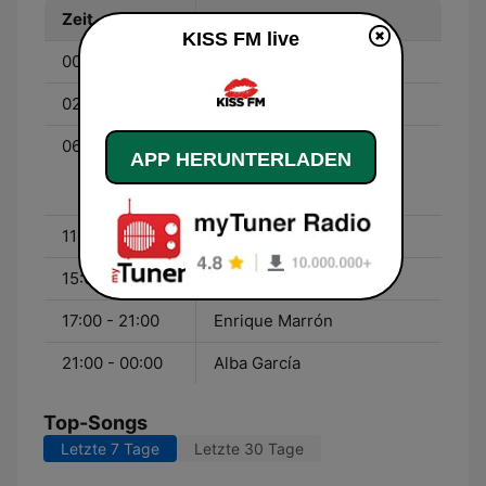
Zeit
Programm
KISS FM live
00:00 - 02:00
Alba García
02:00 - 06:00
Susana León
06:00 - 11:00
Las Mañanas KISS - Con
APP HERUNTERLADEN
Xavi Rodríguez y María
Lama
11:00 - 15:00
Ana Canora
15:00 - 17:00
Las 30 de las 3
17:00 - 21:00
Enrique Marrón
21:00 - 00:00
Alba García
Top-Songs
Letzte 7 Tage
Letzte 30 Tage