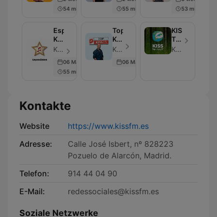
54 min
55 min
53 min
Especiales
Top
KISS
KISS
KISS
THE
FM
25
PLANET
KISS FM - Folge 73
KISS FM - Folge 100
KISS MEDIA
06 Mar 2026
06 Mar 2026
55 min
Kontakte
Website
https://www.kissfm.es
Adresse:
Calle José Isbert, nº 828223
Pozuelo de Alarcón, Madrid.
Telefon:
914 44 04 90
E-Mail:
redessociales@kissfm.es
Soziale Netzwerke