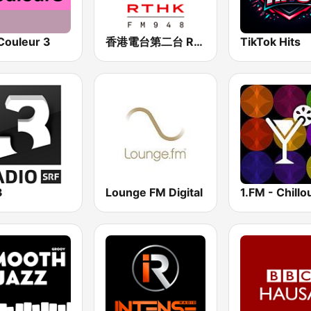
Couleur 3
香港電台第二台 RTHK Radio 2
TikTok Hits
3
Lounge FM Digital