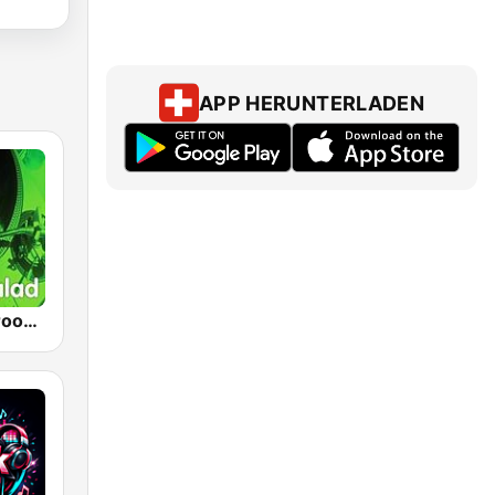
APP HERUNTERLADEN
SomaFM - Groove Salad