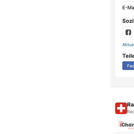
E-Mai
Sozi
Aktua
Teil
Fa
Ra
Rad