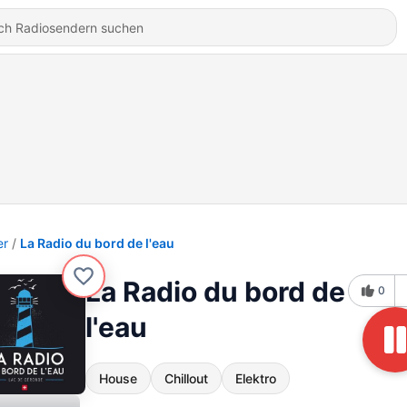
er
La Radio du bord de l'eau
La Radio du bord de
0
l'eau
House
Chillout
Elektro