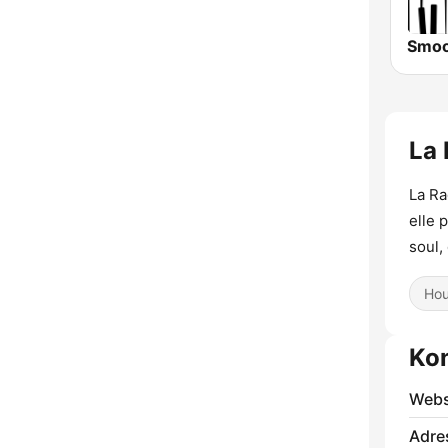
La 
La Ra
elle 
soul,
Ho
Ko
Webs
Adre