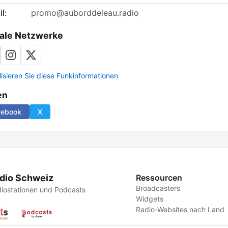
l:
promo@auborddeleau.radio
ale Netzwerke
lisieren Sie diese Funkinformationen
en
cebook
X
dio Schweiz
Ressourcen
Broadcasters
iostationen und Podcasts
Widgets
Radio-Websites nach Land