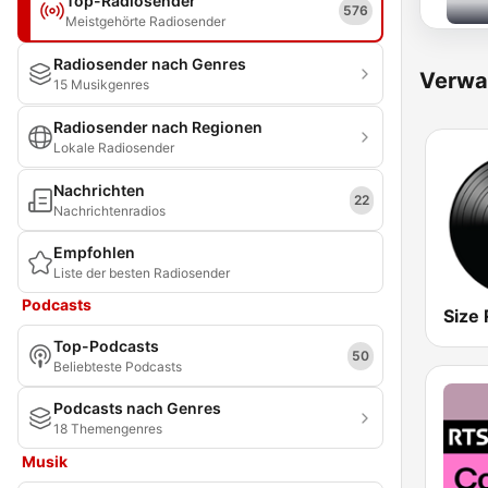
Top-Radiosender
576
Meistgehörte Radiosender
Radiosender nach Genres
Verwa
15 Musikgenres
Radiosender nach Regionen
Lokale Radiosender
Nachrichten
22
Nachrichtenradios
Empfohlen
Liste der besten Radiosender
Podcasts
Size 
Top-Podcasts
50
Beliebteste Podcasts
Podcasts nach Genres
18 Themengenres
Musik