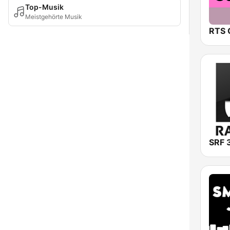
Top-Musik
Meistgehörte Musik
RTS 
SRF 