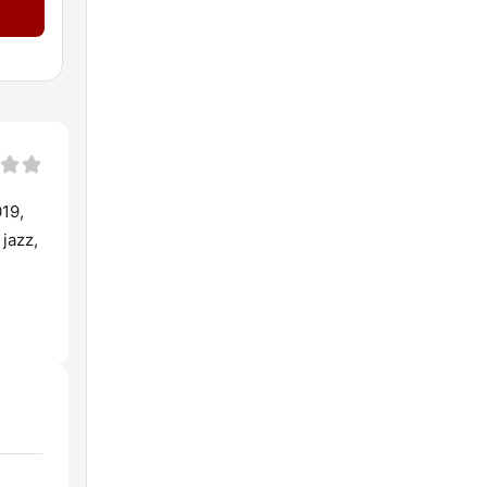
019,
jazz,