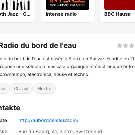
Smooth Jazz - Groov
Intense radio
BBC Hausa
Radio du bord de l'eau
dio du bord de l’eau est basée à Sierre en Suisse. Fondée en 2
propose une sélection musicale organique et électronique entre 
 downtempo, electronica, house et techno.
use
Chillout
Elektro
ntakte
ite
http://auborddeleau.radio/
sse:
Rue du Bourg, 41, Sierre, Switzerland