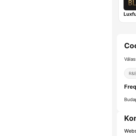
Luxf
Co
Válas
R&B
Fre
Buda
Ko
Webs