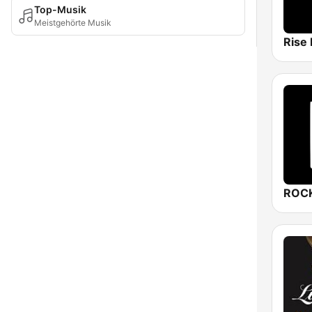
Top-Musik
Meistgehörte Musik
Rise 
ROCK