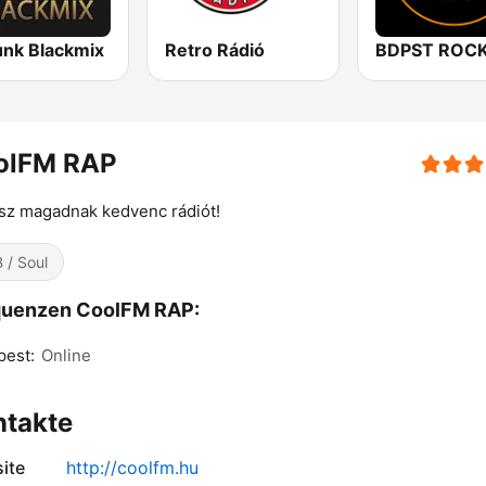
unk Blackmix
Retro Rádió
olFM RAP
sz magadnak kedvenc rádiót!
 / Soul
quenzen CoolFM RAP:
pest:
Online
ntakte
ite
http://coolfm.hu