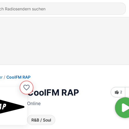
er
CoolFM RAP
CoolFM RAP
2
Online
R&B / Soul