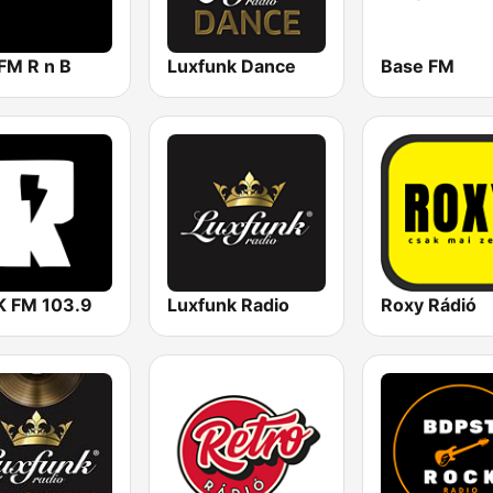
FM R n B
Luxfunk Dance
Base FM
 FM 103.9
Luxfunk Radio
Roxy Rádió