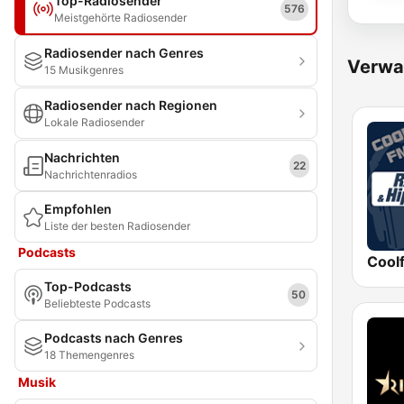
Top-Radiosender
576
Meistgehörte Radiosender
Radiosender nach Genres
Verwa
15 Musikgenres
Radiosender nach Regionen
Lokale Radiosender
Nachrichten
22
Nachrichtenradios
Empfohlen
Liste der besten Radiosender
Podcasts
Top-Podcasts
50
Beliebteste Podcasts
Podcasts nach Genres
18 Themengenres
Musik