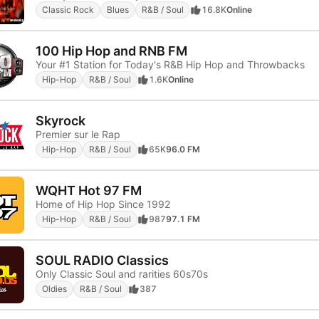
Classic Rock
Blues
R&B / Soul
16.8K
Online
100 Hip Hop and RNB FM
Your #1 Station for Today's R&B Hip Hop and Throwbacks
Hip-Hop
R&B / Soul
1.6K
Online
Skyrock
Premier sur le Rap
Hip-Hop
R&B / Soul
65K
96.0 FM
WQHT Hot 97 FM
Home of Hip Hop Since 1992
Hip-Hop
R&B / Soul
987
97.1 FM
SOUL RADIO Classics
Only Classic Soul and rarities 60s70s
Oldies
R&B / Soul
387