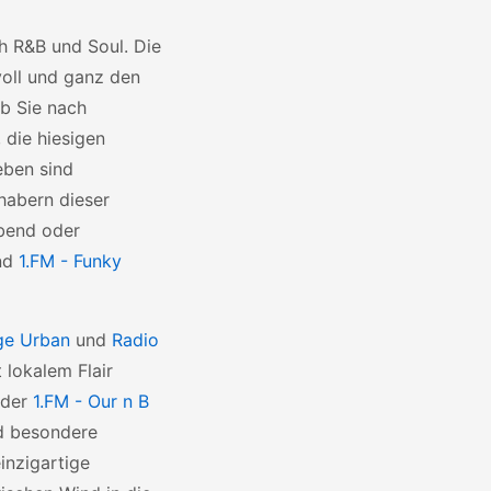
h R&B und Soul. Die
voll und ganz den
b Sie nach
 die hiesigen
eben sind
bhabern dieser
Abend oder
end
1.FM - Funky
ge Urban
und
Radio
lokalem Flair
der
1.FM - Our n B
nd besondere
inzigartige