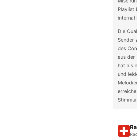
Mischun
Playlis
internat
Die Qua
Sender z
des Con
aus der 
hat als 
und leid
Melodie
erreiche
Stimmun
Ra
Rad