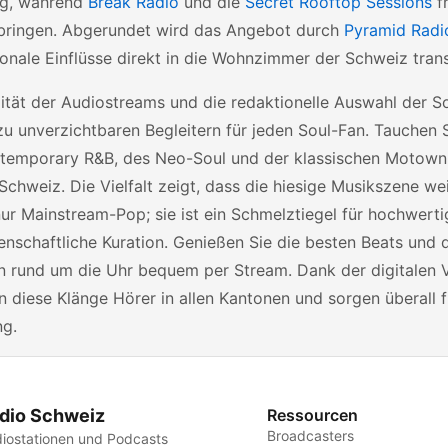
g, während
Break Radio
und die
Secret Rooftop Sessions
fr
t bringen. Abgerundet wird das Angebot durch
Pyramid Radi
ionale Einflüsse direkt in die Wohnzimmer der Schweiz trans
lität der Audiostreams und die redaktionelle Auswahl der 
u unverzichtbaren Begleitern für jeden Soul-Fan. Tauchen Si
temporary R&B, des Neo-Soul und der klassischen Motown-
Schweiz. Die Vielfalt zeigt, dass die hiesige Musikszene we
nur Mainstream-Pop; sie ist ein Schmelztiegel für hochwert
enschaftliche Kuration. Genießen Sie die besten Beats und d
n rund um die Uhr bequem per Stream. Dank der digitalen 
n diese Klänge Hörer in allen Kantonen und sorgen überall 
g.
dio Schweiz
Ressourcen
Broadcasters
iostationen und Podcasts