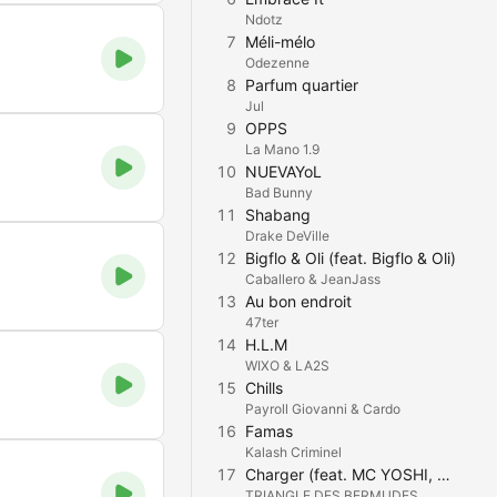
Ndotz
7
Méli-mélo
Odezenne
8
Parfum quartier
Jul
9
OPPS
La Mano 1.9
10
NUEVAYoL
Bad Bunny
11
Shabang
Drake DeVille
12
Bigflo & Oli (feat. Bigflo & Oli)
Caballero & JeanJass
13
Au bon endroit
47ter
14
H.L.M
WIXO & LA2S
15
Chills
Payroll Giovanni & Cardo
16
Famas
Kalash Criminel
17
Charger (feat. MC YOSHI, Mauvais djo & Kokosvoice)
TRIANGLE DES BERMUDES