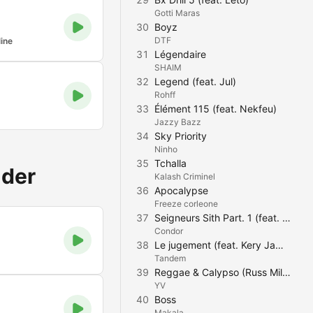
Gotti Maras
30
Boyz
DTF
ine
31
Légendaire
SHAIM
32
Legend (feat. Jul)
Rohff
33
Élément 115 (feat. Nekfeu)
Jazzy Bazz
34
Sky Priority
Ninho
35
Tchalla
nder
Kalash Criminel
36
Apocalypse
Freeze corleone
37
Seigneurs Sith Part. 1 (feat. Lawiss & JTD)
Condor
38
Le jugement (feat. Kery James, Faf la rage, Lino, Kazkami, Tunisiano & Diam's)
Tandem
39
Reggae & Calypso (Russ Millions x Buni x YV)
YV
40
Boss
Makala