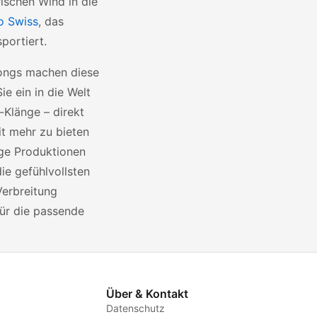
ischen Wind in die
o Swiss
, das
portiert.
Songs machen diese
e ein in die Welt
Klänge – direkt
it mehr zu bieten
ige Produktionen
ie gefühlvollsten
Verbreitung
für die passende
Über & Kontakt
Datenschutz