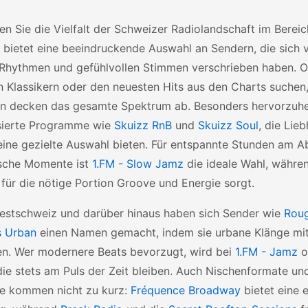
n Sie die Vielfalt der Schweizer Radiolandschaft im Bereic
 bietet eine beeindruckende Auswahl an Sendern, die sich 
 Rhythmen und gefühlvollen Stimmen verschrieben haben. O
n Klassikern oder den neuesten Hits aus den Charts suchen,
en decken das gesamte Spektrum ab. Besonders hervorzuh
isierte Programme wie
Skuizz RnB
und
Skuizz Soul
, die Lie
eine gezielte Auswahl bieten. Für entspannte Stunden am 
sche Momente ist
1.FM - Slow Jamz
die ideale Wahl, währ
für die nötige Portion Groove und Energie sorgt.
Westschweiz und darüber hinaus haben sich Sender wie
Rou
s Urban
einen Namen gemacht, indem sie urbane Klänge mit 
en. Wer modernere Beats bevorzugt, wird bei
1.FM - Jamz
o
die stets am Puls der Zeit bleiben. Auch Nischenformate u
e kommen nicht zu kurz:
Fréquence Broadway
bietet eine e