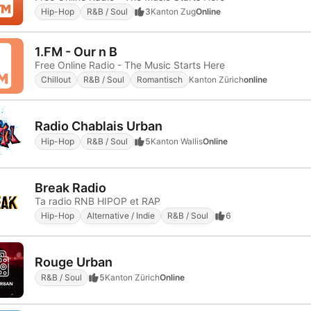
Hip-Hop
R&B / Soul
3
Kanton Zug
Online
1.FM - Our n B
Free Online Radio - The Music Starts Here
Chillout
R&B / Soul
Romantisch
Kanton Zürich
online
Radio Chablais Urban
Hip-Hop
R&B / Soul
5
Kanton Wallis
Online
Break Radio
Ta radio RNB HIPOP et RAP
Hip-Hop
Alternative / Indie
R&B / Soul
6
Rouge Urban
R&B / Soul
5
Kanton Zürich
Online