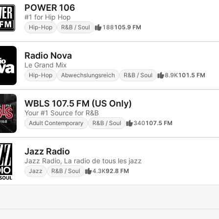
POWER 106
#1 for Hip Hop
Hip-Hop
R&B / Soul
188
105.9 FM
Radio Nova
Le Grand Mix
Hip-Hop
Abwechslungsreich
R&B / Soul
8.9K
101.5 FM
WBLS 107.5 FM (US Only)
Your #1 Source for R&B
Adult Contemporary
R&B / Soul
340
107.5 FM
Jazz Radio
Jazz Radio, La radio de tous les jazz
Jazz
R&B / Soul
4.3K
92.8 FM