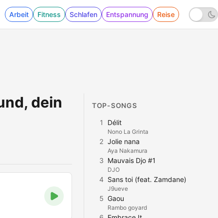
Arbeit
Fitness
Schlafen
Entspannung
Reise
und, dein
TOP-SONGS
1
Délit
Nono La Grinta
2
Jolie nana
Aya Nakamura
3
Mauvais Djo #1
DJO
4
Sans toi (feat. Zamdane)
J9ueve
5
Gaou
Rambo goyard
6
Embrace It