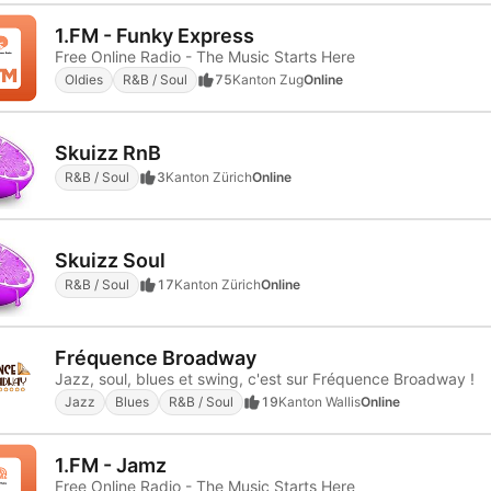
1.FM - Funky Express
Free Online Radio - The Music Starts Here
Oldies
R&B / Soul
75
Kanton Zug
Online
Skuizz RnB
R&B / Soul
3
Kanton Zürich
Online
Skuizz Soul
R&B / Soul
17
Kanton Zürich
Online
Fréquence Broadway
Jazz, soul, blues et swing, c'est sur Fréquence Broadway !
Jazz
Blues
R&B / Soul
19
Kanton Wallis
Online
1.FM - Jamz
Free Online Radio - The Music Starts Here