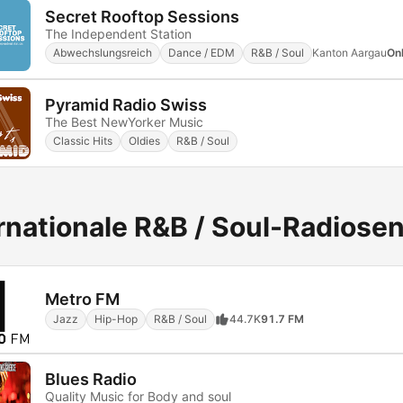
Secret Rooftop Sessions
The Independent Station
Abwechslungsreich
Dance / EDM
R&B / Soul
Kanton Aargau
Onl
Pyramid Radio Swiss
The Best NewYorker Music
Classic Hits
Oldies
R&B / Soul
rnationale R&B / Soul-Radiose
Metro FM
Jazz
Hip-Hop
R&B / Soul
44.7K
91.7 FM
Blues Radio
Quality Music for Body and soul