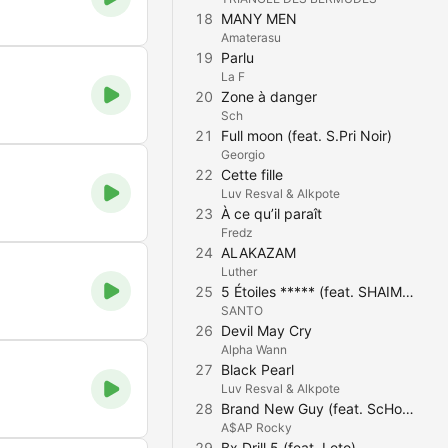
18
MANY MEN
Amaterasu
19
Parlu
La F
20
Zone à danger
Sch
21
Full moon (feat. S.Pri Noir)
Georgio
22
Cette fille
Luv Resval & Alkpote
23
À ce qu’il paraît
Fredz
24
ALAKAZAM
Luther
25
5 Étoiles ***** (feat. SHAIM, Badnaiy, Rounhaa & Gio Dallas)
SANTO
26
Devil May Cry
Alpha Wann
27
Black Pearl
Luv Resval & Alkpote
28
Brand New Guy (feat. ScHoolboy Q)
A$AP Rocky
29
Bx Drill 5 (feat. Leto)