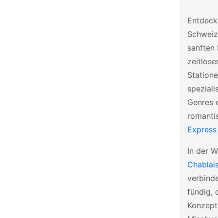
Entdecke
Schweiz
sanften
zeitlose
Station
spezial
Genres 
romanti
Express
In der 
Chablai
verbind
fündig, 
Konzept