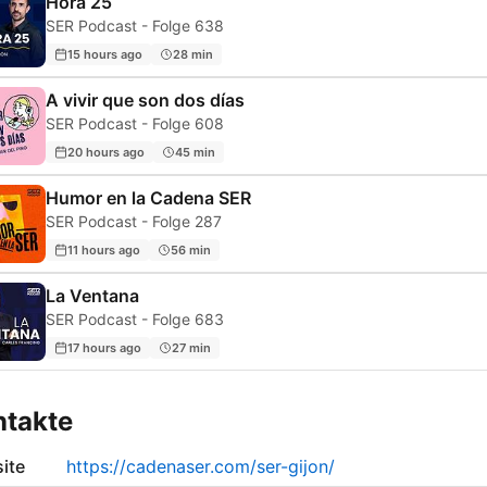
Hora 25
SER Podcast - Folge 638
15 hours ago
28 min
A vivir que son dos días
SER Podcast - Folge 608
20 hours ago
45 min
Humor en la Cadena SER
SER Podcast - Folge 287
11 hours ago
56 min
La Ventana
SER Podcast - Folge 683
17 hours ago
27 min
ntakte
ite
https://cadenaser.com/ser-gijon/