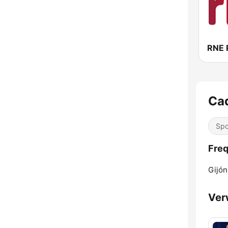
RNE 
Ca
Spo
Freq
Gijón
Ver