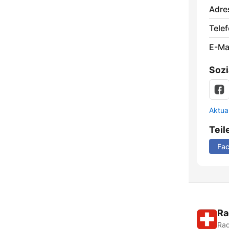
Adre
Telef
E-Mai
Sozi
Aktua
Teil
Fa
Ra
Rad