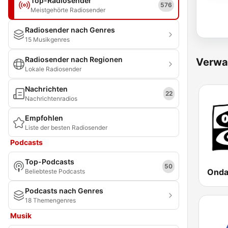
Top-Radiosender
576
Meistgehörte Radiosender
Radiosender nach Genres
15 Musikgenres
Radiosender nach Regionen
Verwa
Lokale Radiosender
Nachrichten
22
Nachrichtenradios
Empfohlen
Liste der besten Radiosender
Podcasts
Top-Podcasts
50
Beliebteste Podcasts
Podcasts nach Genres
18 Themengenres
Musik