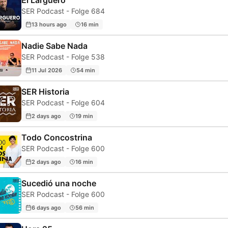
El Larguero
SER Podcast - Folge 684
13 hours ago
16 min
Nadie Sabe Nada
SER Podcast - Folge 538
11 Jul 2026
54 min
SER Historia
SER Podcast - Folge 604
2 days ago
19 min
Todo Concostrina
SER Podcast - Folge 600
2 days ago
16 min
Sucedió una noche
SER Podcast - Folge 600
6 days ago
56 min