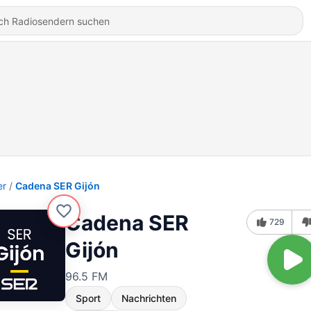
er
Cadena SER Gijón
Cadena SER
729
Gijón
96.5 FM
Sport
Nachrichten