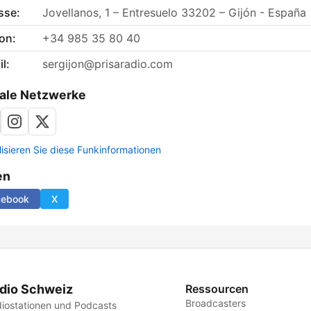
sse:
Jovellanos, 1 – Entresuelo 33202 – Gijón - España
on:
+34 985 35 80 40
l:
sergijon@prisaradio.com
ale Netzwerke
lisieren Sie diese Funkinformationen
en
cebook
X
dio Schweiz
Ressourcen
Broadcasters
iostationen und Podcasts