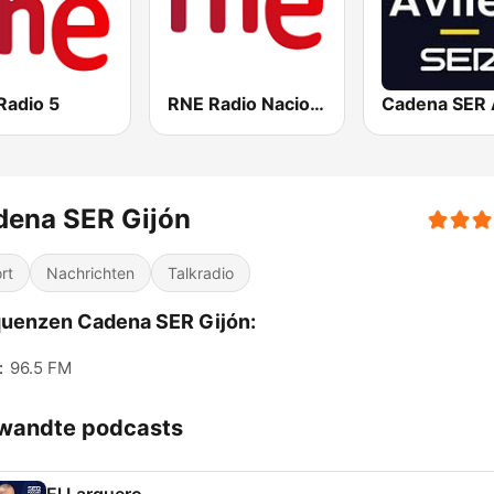
Radio 5
RNE Radio Nacional
dena SER Gijón
rt
Nachrichten
Talkradio
uenzen Cadena SER Gijón:
:
96.5 FM
wandte podcasts