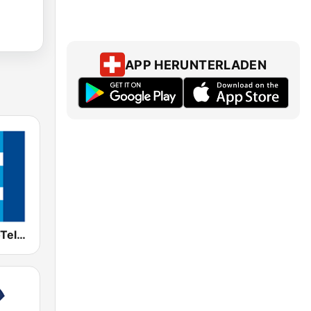
APP HERUNTERLADEN
RTPA - RadioTelevisión del Principado de Asturias