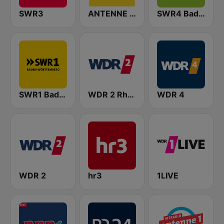
SWR3
ANTENNE BAYERN
SWR4 Baden-Württemberg
SWR1 Baden-Württemberg
WDR 2 Rhein und Ruhr
WDR 4
WDR 2
hr3
1LIVE