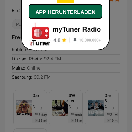
Eins gehört - gehört. SWR1.
APP HERUNTERLADEN
Pop / Top 40
Adult Contemporary
Frequenzen SWR1 Rheinland-Pfalz:
Koblenz:
96.1 FM
Linz am Rhein:
92.4 FM
Mainz:
Online
Saarburg:
99.2 FM
Das
SWR1
Die
Wissen
Leute
Blender
|
–
SWR - Folge 1311
SWR - Folge 305
ARD - Folge 9
SWR
Crime-
2 days ago
yesterday
21 Mar 2026
Hörspiel-
28 min
45 min
19 min
Serie