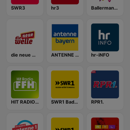
SWR3
hr3
Ballermann Radio
die neue welle
ANTENNE BAYERN
hr-iNFO
HIT RADIO FFH
SWR1 Baden-Württemberg
RPR1.