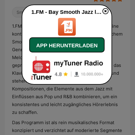
1.FM - Bay Smooth Jazz live
Smooth Jazz
1.FM - Bay Smooth Jazz konzentriert sich auf eine
kontinuierliche Ausstrahlung von zeitgenössischem
Smooth Jazz und verwandten instrumentalen
APP HERUNTERLADEN
Genres. Das Musikprofil ist durch harmonische
Melodien und einen entspannten Rhythmus
geprägt, wobei Instrumente wie das Saxophon, das
Klavier und die akustische Gitarre im Vordergrund
stehen. Die Auswahl umfasst moderne
Kompositionen, die Elemente aus dem Jazz mit
Einflüssen aus Pop und R&B kombinieren, um ein
konsistentes und leicht zugängliches Hörerlebnis
zu schaffen.
Das Programm ist als rein musikalisches Format
konzipiert und verzichtet auf moderierte Segmente