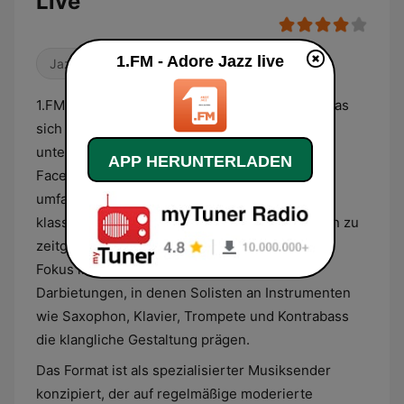
Live
1.FM - Adore Jazz live
Jazz
1.FM - Adore Jazz bietet ein Radioprogramm, das
sich ausschließlich dem Genre Jazz in seinen
unterschiedlichen historischen und modernen
APP HERUNTERLADEN
Facetten widmet. Das musikalische Spektrum
umfasst eine Auswahl an Werken, die von der
klassischen Ära des Swings und Bebops bis hin zu
zeitgenössischen Kompositionen reichen. Der
Fokus liegt dabei primär auf instrumentalen
Darbietungen, in denen Solisten an Instrumenten
wie Saxophon, Klavier, Trompete und Kontrabass
die klangliche Gestaltung prägen.
Das Format ist als spezialisierter Musiksender
konzipiert, der auf regelmäßige moderierte