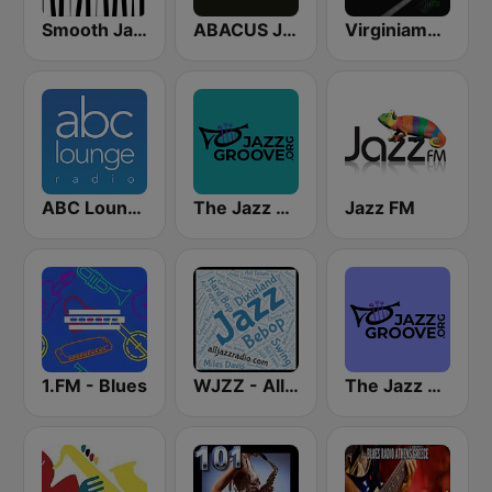
Smooth Jazz - Groov
ABACUS JAZZ
Virginiamusic
ABC Lounge Jazz
The Jazz Groove Mix #2
Jazz FM
1.FM - Blues
WJZZ - All Jazz Radio
The Jazz Groove (Mix #1)