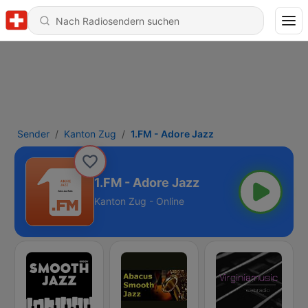
Sender
Kanton Zug
1.FM - Adore Jazz
1.FM - Adore Jazz
Kanton Zug - Online