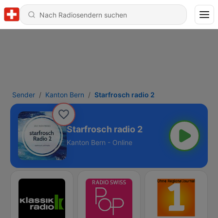
Sender
Kanton Bern
Starfrosch radio 2
Starfrosch radio 2
Kanton Bern - Online