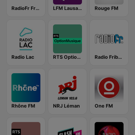
RadioFr Fresh
LFM Lausanne FM
Rouge FM
Radio Lac
RTS Option Musique
Radio Fribourg
Rhône FM
NRJ Léman
One FM