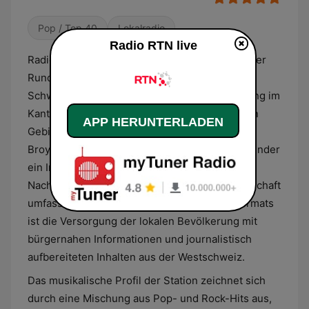
Pop / Top 40
Lokalradio
Radio RTN live
Radio RTN ist ein privater, französischsprachiger
Rundfunksender aus der Schweiz, der seinen
Schwerpunkt auf die regionale Berichterstattung im
Kanton Neuenburg sowie in den angrenzenden
APP HERUNTERLADEN
Gebieten des nördlichen Waadtlands und der
Broye-Region legt. Als Generalist bietet der Sender
ein Informationsprogramm, das tagesaktuelle
Nachrichten aus Politik, Wirtschaft und Gesellschaft
umfasst. Ein wesentlicher Bestandteil des Formats
ist die Versorgung der lokalen Bevölkerung mit
bürgernahen Informationen und journalistisch
aufbereiteten Inhalten aus der Westschweiz.
Das musikalische Profil der Station zeichnet sich
durch eine Mischung aus Pop- und Rock-Hits aus,