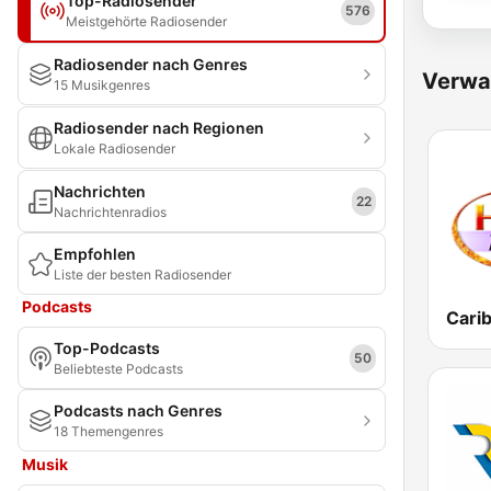
Top-Radiosender
576
Meistgehörte Radiosender
Radiosender nach Genres
Verwa
15 Musikgenres
Radiosender nach Regionen
Lokale Radiosender
Nachrichten
22
Nachrichtenradios
Empfohlen
Liste der besten Radiosender
Podcasts
Cari
Top-Podcasts
50
Beliebteste Podcasts
Podcasts nach Genres
18 Themengenres
Musik