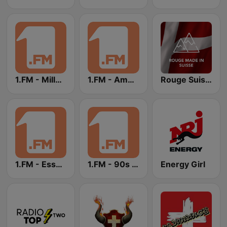
1.FM - Millennial Nostalgia
1.FM - Ambient Psychill
Rouge Suisse
1.FM - Essential Classical
1.FM - 90s RnB
Energy Girl