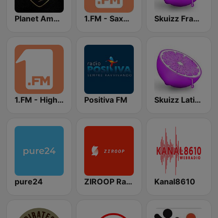
Planet Ambi HD Radio
1.FM - Sax4Love
Skuizz France
1.FM - High Speed
Positiva FM
Skuizz Latino Pop
pure24
ZIROOP Radio
Kanal8610