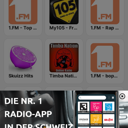
1.FM - Top Rap
My105 - French Hits
1.FM - Rap Pregame
Skuizz Hits
Timba Nation Radio
1.FM - bops & vibes
1.FM - Y2K
1.FM - Our n B
Traxx.FM - Ambient