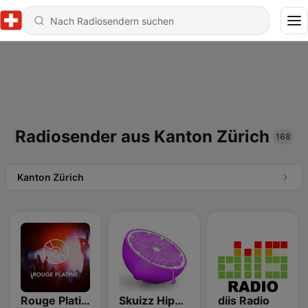
Radiosender aus Kanton Zürich
168
Kanton Zürich
Rouge Platine
Skuizz Hip-Hop
diis Radio