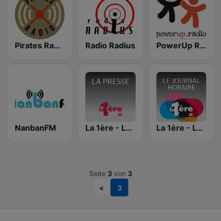
Pirates Radio
Radio Radius
PowerUp Radio
NanbanFM
La 1ère - La presse
La 1ère - Le Journal horaire
Seite
3
von
3
<
3