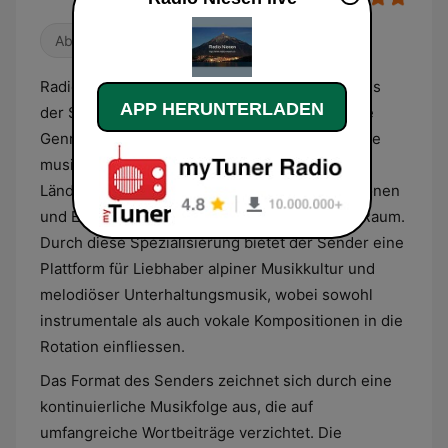
Abwechslungsreich
Radio Niesen ist ein privater Hörfunksender aus
APP HERUNTERLADEN
der Schweiz, der sein Programm primär auf die
Genres Schlager und Volksmusik ausrichtet. Die
musikalische Auswahl kombiniert traditionelle
Ländlermusik mit modernen Schlagerproduktionen
und Evergreens aus dem deutschsprachigen Raum.
Durch diese Spezialisierung bietet der Sender eine
Plattform für Liebhaber alpiner Musikkultur und
melodiöser Unterhaltungsmusik, wobei sowohl
instrumentale als auch vokale Kompositionen in die
Rotation einfliessen.
Das Format des Senders zeichnet sich durch eine
kontinuierliche Musikfolge aus, die auf
umfangreiche Wortbeiträge verzichtet. Die